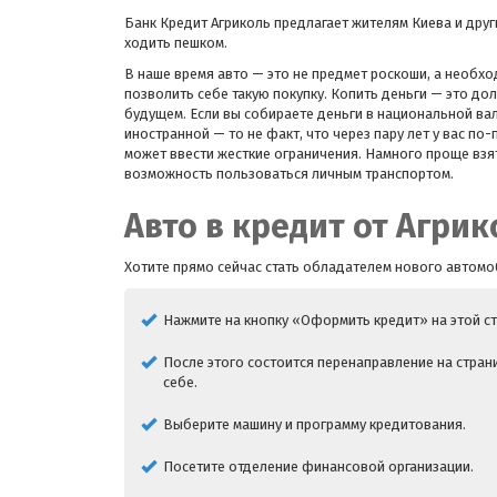
Банк Кредит Агриколь предлагает жителям Киева и дру
ходить пешком.
В наше время авто — это не предмет роскоши, а необх
позволить себе такую покупку. Копить деньги — это дол
будущем. Если вы собираете деньги в национальной вал
иностранной — то не факт, что через пару лет у вас п
может ввести жесткие ограничения. Намного проще взят
возможность пользоваться личным транспортом.
Авто в кредит от Агрик
Хотите прямо сейчас стать обладателем нового автомо
Нажмите на кнопку «Оформить кредит» на этой ст
После этого состоится перенаправление на стра
себе.
Выберите машину и программу кредитования.
Посетите отделение финансовой организации.