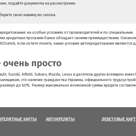
анке, подайте документы на рассмотрение.
берите свою машину из салона.
окредитования: на особых условиях от производителей и по специальным
тих кредитных программ банка обладает своими преимуществами. Ознаком
itZnatok, если хотите понять, какие условия автокредитования являются д
— очень просто
t, Suzuki, Infiniti, Subaru, Mazda, Lexus и десятков других всемирно извес
заемщикам, это наличие гражданства Украины, официального трудоустройс
 размере до 60%. Размер максимально возможной суммы кредита составля
КРЕДИТНЫЕ КАРТЫ
АВТОКРЕДИТЫ
ДЕБЕТОВЫЕ КАР