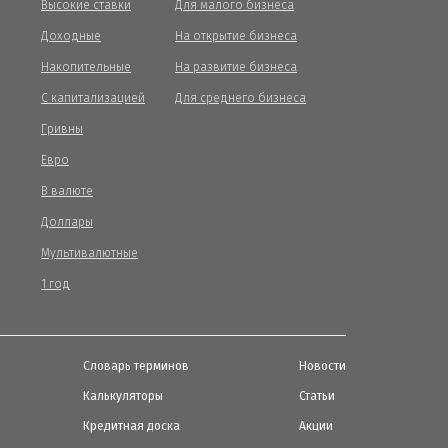
Высокие ставки
Для малого бизнеса
Доходные
На открытие бизнеса
Накопительные
На развитие бизнеса
С капитализацией
Для среднего бизнеса
Гривны
Евро
В валюте
Доллары
Мультивалютные
1 год
Словарь терминов
Новости
Калькуляторы
Статьи
Кредитная доска
Акции