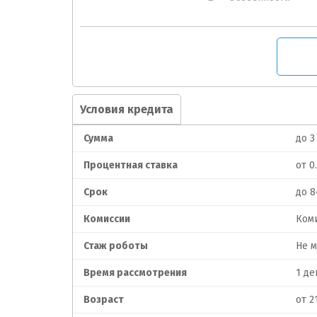
Условия кредита
Сумма
до 3
Процентная ставка
от 0
Срок
до 8
Комиссии
Коми
Стаж роботы
Не м
Время рассмотрения
1 де
Возраст
от 2