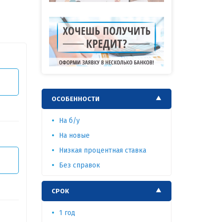
Т
ОСОБЕННОСТИ
На б/у
На новые
Низкая процентная ставка
Т
Без справок
СРОК
1 год