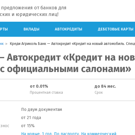
 предложения от банков для
ских и юридических лиц!
АРТЫ
ВКЛАДЫ
АВТОКРЕДИТЫ
ДЕБЕТОВЫЕ КАРТЫ
нк
Креди Агриколь Банк — Автокредит «Кредит на новый автомобиль. Сп
— Автокредит «Кредит на но
 с официальными салонами»
от 0.01%
до 84 мес.
Процентная ставка
Срок
По двум документам
от 21 года
знос
от 15%
На новые
,
1 год
,
По паспорту
,
На коммерческий