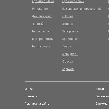
Срочно онлайн
Срочно онлайн
Мгновенно
Без справок и поручителей
Деньги в долг
С 18 лет
Частный
Донецк
Без звонков
Запорожье
Без процентов
Кривой Рог
Без паспорта
Львов
Мариуполь
Одесса
Харьков
О нас
Банки
Контакты
Отделен
Реклама на сайте
Банкома