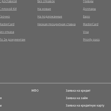
С доставкой
Без справок
Гривны
С плохой КИ
На новые
Доллары
Срочно
На подержанные
Евро
MasterCard
Низкая процентная ставка
MasterCard
Без отказа
Visa
По 2м документам
Priority pass
МФО
Заявка на кредит
ия
Заявка на займ
ты
Заявка на кредитную карту