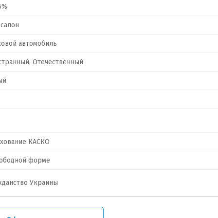
5%
осалон
ковой автомобиль
странный, Отечественный
ый
ахование КАСКО
вободной форме
жданство Украины