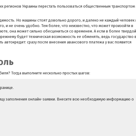
гих регионов Украины перестать пользоваться общественным транспортом 
одимость. Но машины стоят довольно дорого, и далеко не каждый человек
го, и не очень удобно. Тем более, что неизвестно, что может произойти в
юте, она может сильно обесцениться со временем. А если в более твердо
о-прежнему будет техническая возможность ее обменять, ведь государство 
ь автокредит: сразу после внесения авансового платежа у вас появится
оль
биля? Тогда выполните несколько простых шагов:
ранице.
ницу заполнения онлайн-заявки. Внесите всю необходимую информацию о