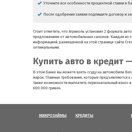
Уточните все особенности процентной ставки в б
После одобрения заявки подпишите договор и за
Стоит отметить, что Агриколь установил 2 формата авт
предложениям от автомобильных салонов. Каждая из э
информацией, размещенной на этой странице сайта Cred
оптимальными.
Купить авто в кредит 
В этом банке вы можете взять ссуду на автомобили Renaul
марок. Главные требования, которые предъявляются к 
также возможности выплатить первоначальный взнос в
600 000 гривен.
МИКРОЗАЙМЫ
КРЕДИТЫ