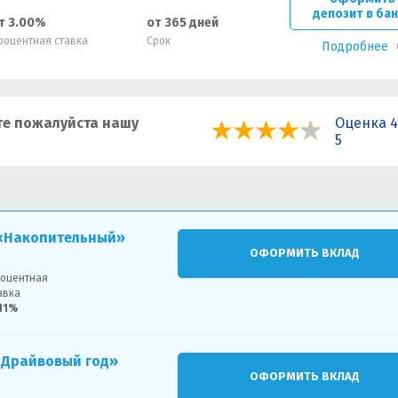
депозит в ба
т 3.00%
от 365 дней
роцентная ставка
Срок
Подробнее
е пожалуйста нашу
Оценка 4
5
 «Накопительный»
ОФОРМИТЬ ВКЛАД
оцентная
авка
11%
«Драйвовый год»
ОФОРМИТЬ ВКЛАД