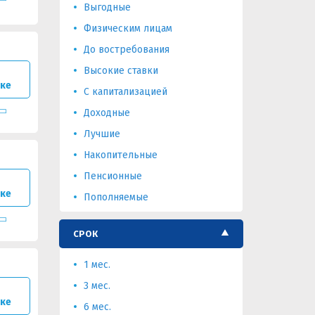
Выгодные
Физическим лицам
До востребования
Высокие ставки
нке
С капитализацией
Доходные
Лучшие
Накопительные
Пенсионные
нке
Пополняемые
СРОК
1 мес.
3 мес.
нке
6 мес.