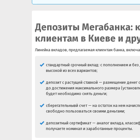
Депозиты Мегабанка: 
клиентам в Киеве и др
Линейка вкладов, предлагаемая клиентам банка, включ
стандартный срочный вклад: с пополнением и без
высокой из всех вариантов;
депозит с растущей ставкой — размещение денег о
до достижения максимального размера (установлен
будет необходимо снять деньги;
сберегательнывй счет — на остаток на нем начисл
свободно пользоваться своими деньгами;
депозитный сертификат — аналог вклада, классиф
получаете номинал и заработанные проценты.