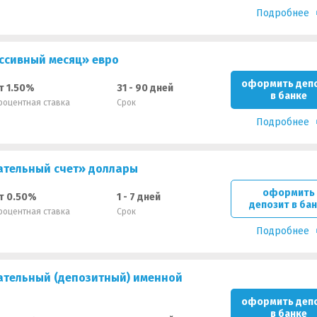
Подробнее
ссивный месяц» евро
оформить деп
т 1.50%
31 - 90 дней
в банке
роцентная ставка
Срок
Подробнее
ательный счет» доллары
оформить
т 0.50%
1 - 7 дней
депозит в ба
роцентная ставка
Срок
Подробнее
ательный (депозитный) именной
оформить деп
в банке