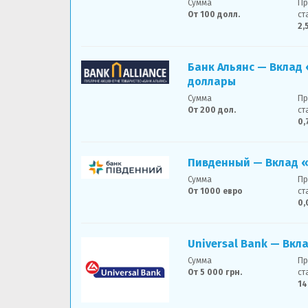
Сумма
Пр
От 100 долл.
ст
2,
Банк Альянс — Вклад
доллары
Сумма
Пр
От 200 дол.
ст
0,
Пивденный — Вклад 
Сумма
Пр
От 1000 евро
ст
0,
Universal Bank — Вкл
Сумма
Пр
От 5 000 грн.
ст
14