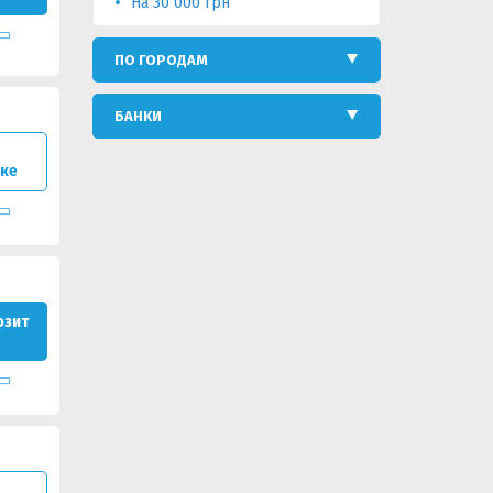
На 30 000 грн
ПО ГОРОДАМ
БАНКИ
нке
озит