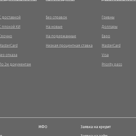
С доставкой
Без справок
Гривны
С плохой КИ
На новые
Доллары
Срочно
На подержанные
Евро
MasterCard
Низкая процентная ставка
MasterCard
Без отказа
Visa
По 2м документам
Priority pass
МФО
Заявка на кредит