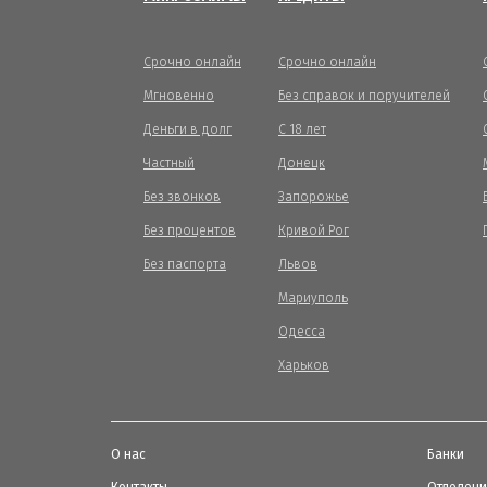
Срочно онлайн
Срочно онлайн
Мгновенно
Без справок и поручителей
Деньги в долг
С 18 лет
Частный
Донецк
Без звонков
Запорожье
Без процентов
Кривой Рог
Без паспорта
Львов
Мариуполь
Одесса
Харьков
О нас
Банки