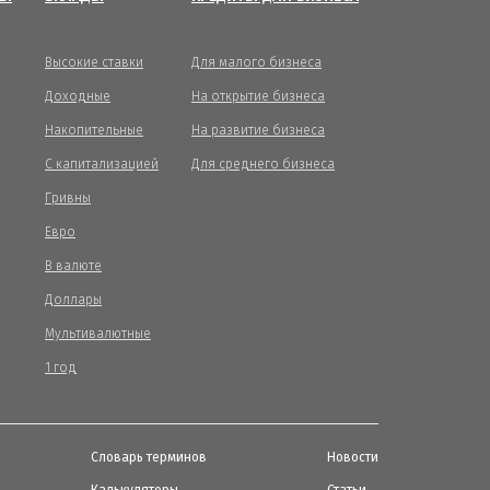
Высокие ставки
Для малого бизнеса
Доходные
На открытие бизнеса
Накопительные
На развитие бизнеса
С капитализацией
Для среднего бизнеса
Гривны
Евро
В валюте
Доллары
Мультивалютные
1 год
Словарь терминов
Новости