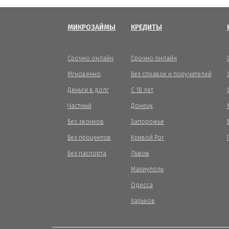
МИКРОЗАЙМЫ
КРЕДИТЫ
Срочно онлайн
Срочно онлайн
Мгновенно
Без справок и поручителей
Деньги в долг
С 18 лет
Частный
Донецк
Без звонков
Запорожье
Без процентов
Кривой Рог
Без паспорта
Львов
Мариуполь
Одесса
Харьков