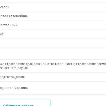
осалон
ковой автомобиль
чественный
ый
О; страхование гражданской ответственности; страхование заем
есчастного случая
 подтверждения
жданство Украины
Оформить кредит