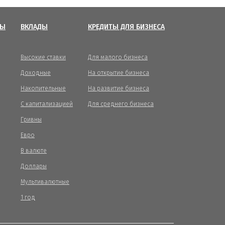
ТЫ
ВКЛАДЫ
КРЕДИТЫ ДЛЯ БИЗНЕСА
Высокие ставки
Для малого бизнеса
Доходные
На открытие бизнеса
Накопительные
На развитие бизнеса
С капитализацией
Для среднего бизнеса
Гривны
Евро
В валюте
Доллары
Мультивалютные
1 год