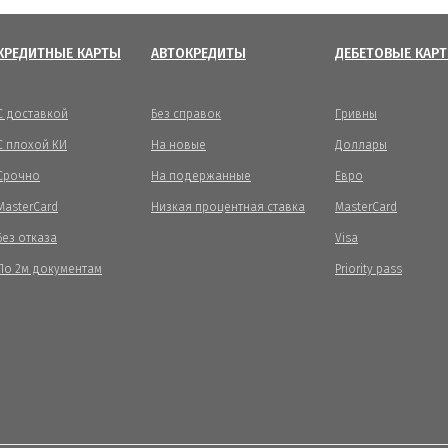
КРЕДИТНЫЕ КАРТЫ
АВТОКРЕДИТЫ
ДЕБЕТОВЫЕ КАР
С доставкой
Без справок
Гривны
С плохой КИ
На новые
Доллары
Срочно
На подержанные
Евро
MasterCard
Низкая процентная ставка
MasterCard
Без отказа
Visa
По 2м документам
Priority pass