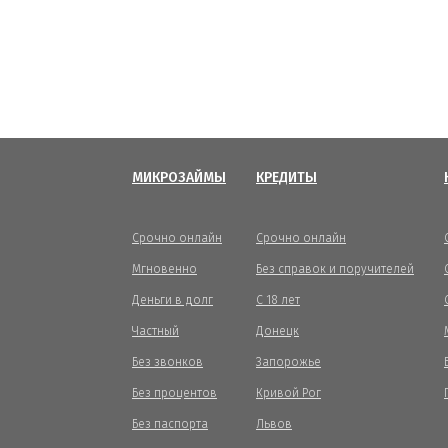
МИКРОЗАЙМЫ
КРЕДИТЫ
Срочно онлайн
Срочно онлайн
Мгновенно
Без справок и поручителей
Деньги в долг
С 18 лет
Частный
Донецк
Без звонков
Запорожье
Без процентов
Кривой Рог
Без паспорта
Львов