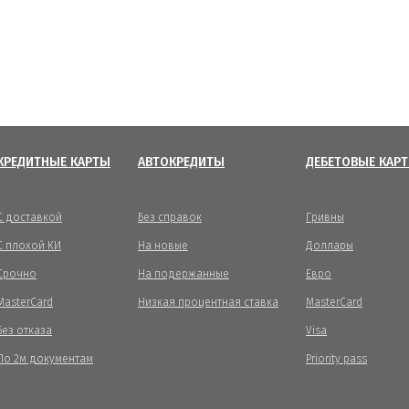
КРЕДИТНЫЕ КАРТЫ
АВТОКРЕДИТЫ
ДЕБЕТОВЫЕ КАР
С доставкой
Без справок
Гривны
С плохой КИ
На новые
Доллары
Срочно
На подержанные
Евро
MasterCard
Низкая процентная ставка
MasterCard
Без отказа
Visa
По 2м документам
Priority pass