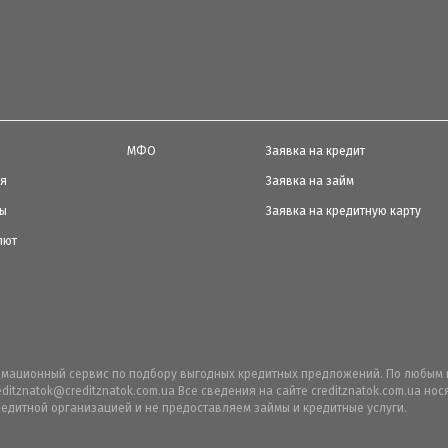
МФО
Заявка на кредит
ия
Заявка на займ
ты
Заявка на кредитную карту
лют
ормационный сервис по подбору выгодных кредитных предложений. По любым 
editznatok@creditznatok.com.ua Все сведения на сайте creditznatok.com.ua н
едитной организацией и не предоставляем займы и кредитные услуги.