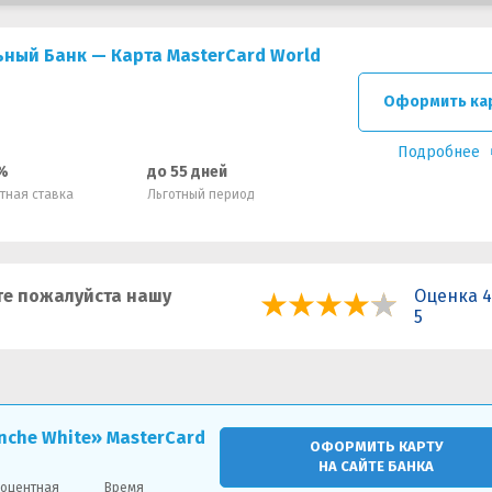
ный Банк — Карта MasterCard World
Оформить ка
Подробнее
%
до 55 дней
тная ставка
Льготный период
е пожалуйста нашу
Оценка 4
5
nche White» MasterCard
ОФОРМИТЬ КАРТУ
НА САЙТЕ БАНКА
оцентная
Время