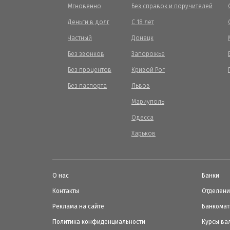
Мгновенно
Без справок и поручителей
Деньги в долг
С 18 лет
Частный
Донецк
Без звонков
Запорожье
Без процентов
Кривой Рог
Без паспорта
Львов
Мариуполь
Одесса
Харьков
О нас
Банки
Контакты
Отделен
Реклама на сайте
Банкома
Политика конфиденциальности
Курсы ва