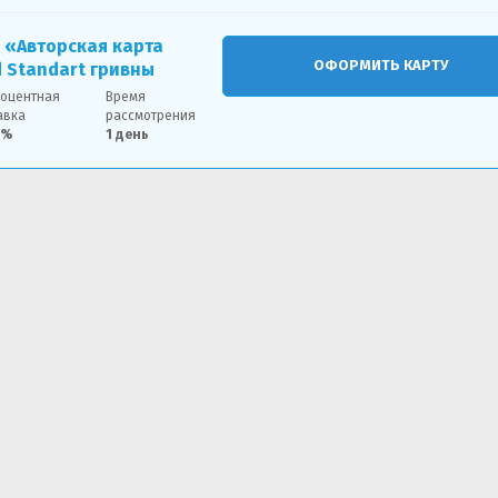
 «Авторская карта
ОФОРМИТЬ КАРТУ
d Standart гривны
оцентная
Время
авка
рассмотрения
4%
1 день