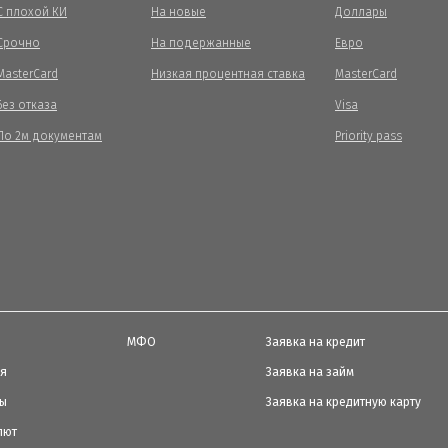
С плохой КИ
На новые
Доллары
Срочно
На подержанные
Евро
MasterCard
Низкая процентная ставка
MasterCard
Без отказа
Visa
По 2м документам
Priority pass
МФО
Заявка на кредит
ия
Заявка на займ
ты
Заявка на кредитную карту
лют