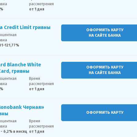
авка
рассмотрения
2%
от 1 дня
a Credit Limit гривны
ОФОРМИТЬ КАРТУ
оцентная
НА САЙТЕ БАНКА
авка
01-121,77%
rd Blanche White
ОФОРМИТЬ КАРТУ
Card, гривны
НА САЙТЕ БАНКА
оцентная
Время
авка
рассмотрения
2%
от 1 дня
Monobank Черная»
ОФОРМИТЬ КАРТУ
ивны
оцентная
Время
авка
рассмотрения
1 - 6,2% в месяц
от 1 дня