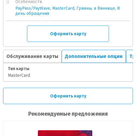
Особенности
PayPass/PayWave
,
MasterCard
,
Гривны
,
в Виннице
,
В
день обращения
Оформить карту
Обслуживание карты
Дополнительные опции
Тр
Тип карты
MasterCard
Оформить карту
Рекомендуемые предложения