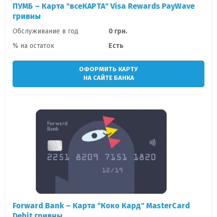
ПУМБ – Карта "всеКАРТА" Visa Rewards PayWave
гривны
Обслуживание в год
0 грн.
% на остаток
Есть
ОФОРМИТЬ КАРТУ
НА САЙТЕ БАНКА
Forward Bank – Карта "Коко Кард" MasterCard
Debit гривны