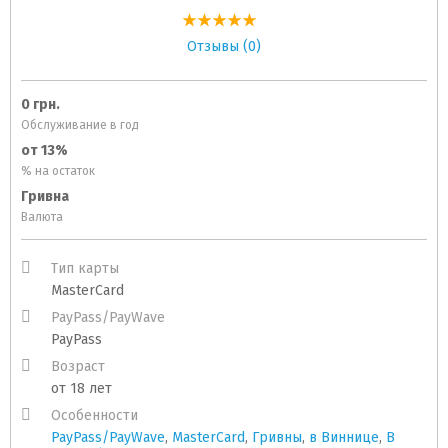
Отзывы (0)
0 грн.
Обслуживание в год
от 13%
% на остаток
Гривна
Валюта
Тип карты
MasterCard
PayPass/PayWave
PayPass
Возраст
от 18 лет
Особенности
PayPass/PayWave
,
MasterCard
,
Гривны
,
в Виннице
,
В