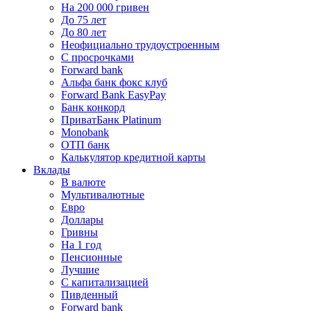
На 200 000 гривен
До 75 лет
До 80 лет
Неофициально трудоустроенным
С просрочками
Forward bank
Альфа банк фокс клуб
Forward Bank EasyPay
Банк конкорд
ПриватБанк Platinum
Monobank
ОТП банк
Калькулятор кредитной карты
Вклады
В валюте
Мультивалютные
Евро
Доллары
Гривны
На 1 год
Пенсионные
Лучшие
С капитализацией
Пивденный
Forward bank