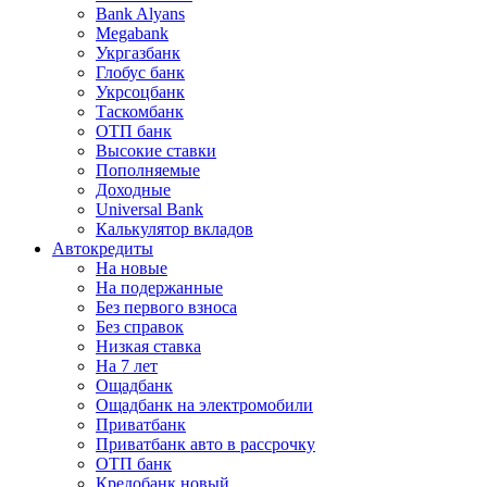
Bank Alyans
Megabank
Укргазбанк
Глобус банк
Укрсоцбанк
Таскомбанк
ОТП банк
Высокие ставки
Пополняемые
Доходные
Universal Bank
Калькулятор вкладов
Автокредиты
На новые
На подержанные
Без первого взноса
Без справок
Низкая ставка
На 7 лет
Ощадбанк
Ощадбанк на электромобили
Приватбанк
Приватбанк авто в рассрочку
ОТП банк
Кредобанк новый