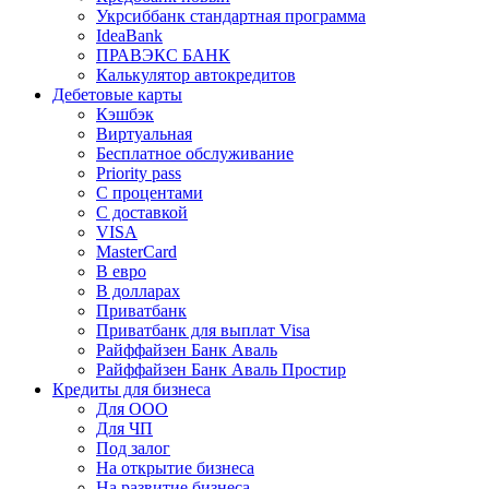
Укрсиббанк стандартная программа
IdeaBank
ПРАВЭКС БАНК
Калькулятор автокредитов
Дебетовые карты
Кэшбэк
Виртуальная
Бесплатное обслуживание
Priority pass
С процентами
С доставкой
VISA
MasterCard
В евро
В долларах
Приватбанк
Приватбанк для выплат Visa
Райффайзен Банк Аваль
Райффайзен Банк Аваль Простир
Кредиты для бизнеса
Для ООО
Для ЧП
Под залог
На открытие бизнеса
На развитие бизнеса