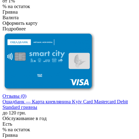
от 1%
% на остаток
Гривна
Валюта
Оформить карту
Подробнее
Отзывы (0)
Ощадбанк — Карта киевлянина Kyiv Card Mastercard Debit
Standard гривны
до 120 грн.
Обслуживание в год
Есть
% на остаток
Гривна