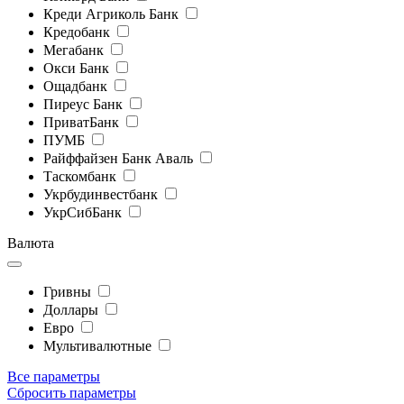
Креди Агриколь Банк
Кредобанк
Мегабанк
Окси Банк
Ощадбанк
Пиреус Банк
ПриватБанк
ПУМБ
Райффайзен Банк Аваль
Таскомбанк
Укрбудинвестбанк
УкрСибБанк
Валюта
Гривны
Доллары
Евро
Мультивалютные
Все параметры
Сбросить параметры