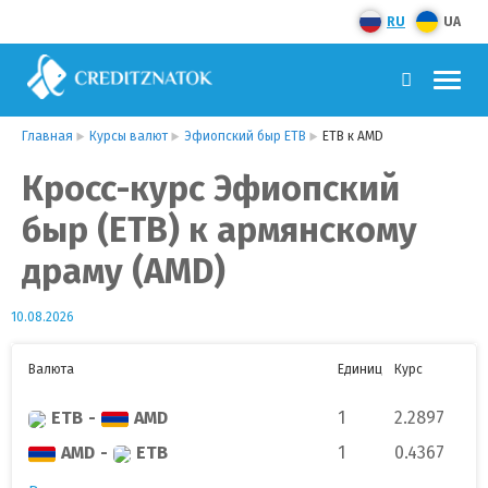
RU
UA
Главная
Курсы валют
Эфиопский быр ETB
ETB к AMD
Кросс-курс Эфиопский
быр (ETB) к армянскому
драму (AMD)
10.08.2026
Валюта
Единиц
Курс
ETB
-
AMD
1
2.2897
AMD
-
ETB
1
0.4367