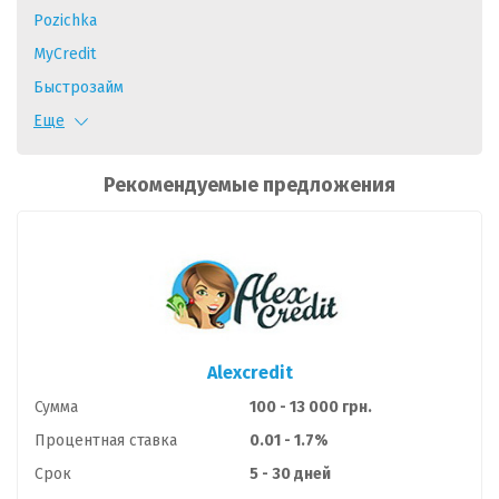
Pozichka
MyCredit
Быстрозайм
Credilo
Еще
Mazilla
Рекомендуемые предложения
Visame
Е-Cash
CashMe
KLT Credit
Е ГРОШИ
Moneyveo
Alexcredit
Miloan
Сумма
100 - 13 000 грн.
Процентная ставка
0.01 - 1.7%
Срок
5 - 30 дней