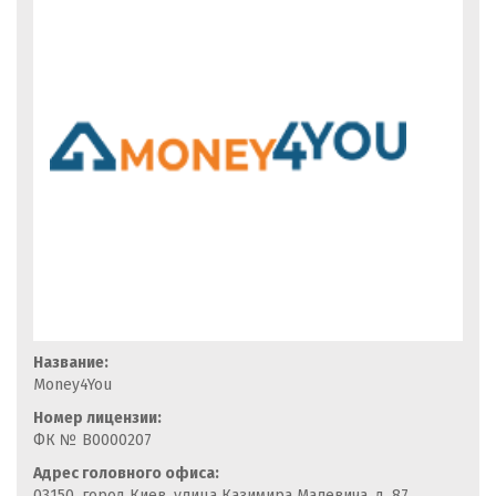
Название:
Money4You
Номер лицензии:
ФК № В0000207
Адрес головного офиса:
03150, город Киев, улица Казимира Малевича, д. 87