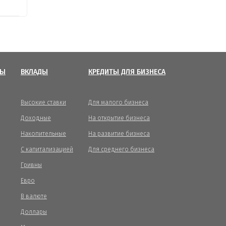
ТЫ
ВКЛАДЫ
КРЕДИТЫ ДЛЯ БИЗНЕСА
Высокие ставки
Для малого бизнеса
Доходные
На открытие бизнеса
Накопительные
На развитие бизнеса
С капитализацией
Для среднего бизнеса
Гривны
Евро
В валюте
Доллары