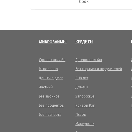
Срок
МИКРОЗАЙМЫ
КРЕДИТЫ
Срочно онлайн
Срочно онлайн
Мгновенно
Без справок и поручителей
Деньги в долг
С 18 лет
Частный
Донецк
Без звонков
Запорожье
Без процентов
Кривой Рог
Без паспорта
Львов
Мариуполь