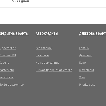
5 - 27 дней
КРЕДИТНЫЕ КАРТЫ
АВТОКРЕДИТЫ
ДЕБЕТОВЫЕ КАР
С доставкой
Без справок
Гривны
С плохой КИ
На новые
Доллары
Срочно
На подержанные
Евро
MasterCard
Низкая процентная ставка
MasterCard
Без отказа
Visa
По 2м документам
Priority pass