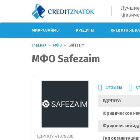
Лучшие
физиче
МИКРОЗАЙМЫ
КРЕДИТЫ
КРЕДИТНЫЕ К
Главная
МФО
Safezaim
МФО Safezaim
Отзывы
С
ЄДРПОУ:
Юридическое на
Юридический адр
ЄДРПОУ 41078230
Тип организации: