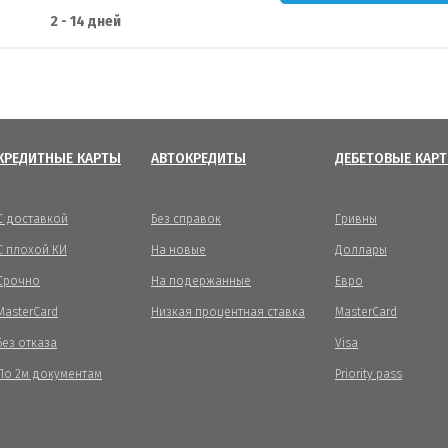
2 - 14 дней
КРЕДИТНЫЕ КАРТЫ
АВТОКРЕДИТЫ
ДЕБЕТОВЫЕ КАР
С доставкой
Без справок
Гривны
С плохой КИ
На новые
Доллары
Срочно
На подержанные
Евро
MasterCard
Низкая процентная ставка
MasterCard
Без отказа
Visa
По 2м документам
Priority pass