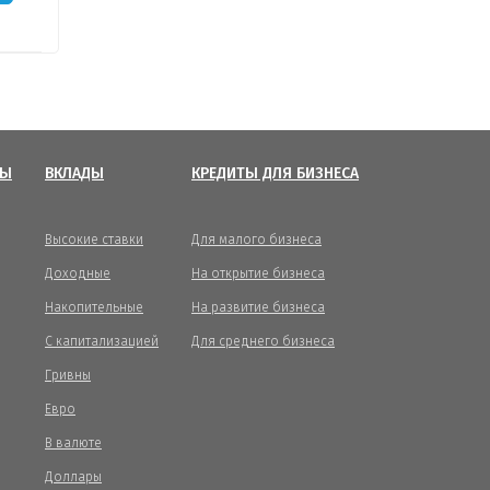
ТЫ
ВКЛАДЫ
КРЕДИТЫ ДЛЯ БИЗНЕСА
Высокие ставки
Для малого бизнеса
Доходные
На открытие бизнеса
Накопительные
На развитие бизнеса
С капитализацией
Для среднего бизнеса
Гривны
Евро
В валюте
Доллары