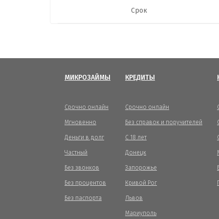
Срок
МИКРОЗАЙМЫ
КРЕДИТЫ
Срочно онлайн
Срочно онлайн
Мгновенно
Без справок и поручителей
Деньги в долг
С 18 лет
Частный
Донецк
Без звонков
Запорожье
Без процентов
Кривой Рог
Без паспорта
Львов
Мариуполь