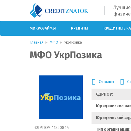
Лучшие
физиче
МИКРОЗАЙМЫ
КРЕДИТЫ
КРЕДИТНЫЕ К
Главная
МФО
УкрПозика
МФО УкрПозика
Отзывы
С
ЄДРПОУ:
Юридическое на
Юридический адр
ЄДРПОУ 41350844
Тип организации: