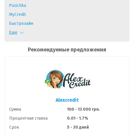
Pozichka
MyCredit
Быстрозайм
Credilo
Еще
Mazilla
Рекомендуемые предложения
Visame
Е-Cash
CashMe
KLT Credit
Е ГРОШИ
Moneyveo
Alexcredit
Miloan
Сумма
100 - 13 000 грн.
Процентная ставка
0.01 - 1.7%
Срок
5 - 30 дней