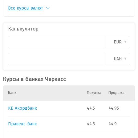
Все курсы валют
AUD
1
3.
0
CAD
1
3.2
0
Калькулятор
CHF
1
54.7
0
EUR
DKK
1
.
0
UAH
GBP
1
59.35
0
Курсы в банках Черкасс
HUF
1
.
0
Банк
Покупка
Продажа
JPY
1
.
0
КБ Акордбанк
44.5
44.95
NOK
1
.
0
Правекс-банк
44.5
44.9
SEK
1
.
0