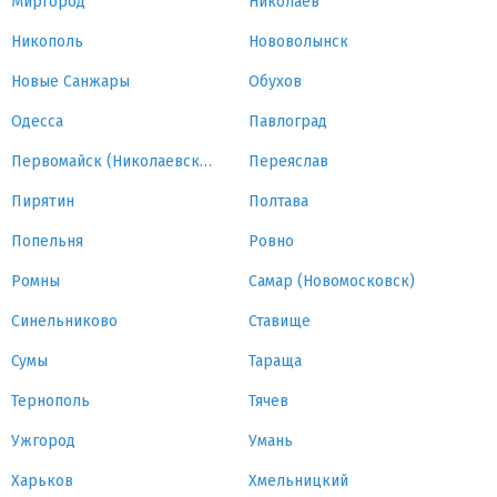
Миргород
Николаев
Никополь
Нововолынск
Новые Санжары
Обухов
Одесса
Павлоград
Первомайск (Николаевская область)
Переяслав
Пирятин
Полтава
Попельня
Ровно
Ромны
Самар (Новомосковск)
Синельниково
Ставище
Сумы
Тараща
Тернополь
Тячев
Ужгород
Умань
Харьков
Хмельницкий