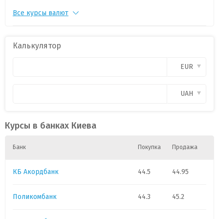
Все курсы валют
USD
1
44.45
0
CAD
1
28.5
0
Калькулятор
CHF
1
46.
0
EUR
GBP
1
52.2
0
UAH
Курсы в банках Киева
Банк
Покупка
Продажа
КБ Акордбанк
44.5
44.95
Поликомбанк
44.3
45.2