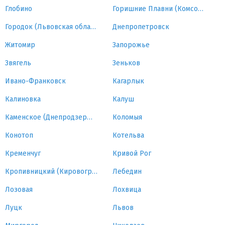
Глобино
Горишние Плавни (Комсомольск)
Городок (Львовская область)
Днепропетровск
Житомир
Запорожье
Звягель
Зеньков
Ивано-Франковск
Кагарлык
Калиновка
Калуш
Каменское (Днепродзержинск)
Коломыя
Конотоп
Котельва
Кременчуг
Кривой Рог
Кропивницкий (Кировоград)
Лебедин
Лозовая
Лохвица
Луцк
Львов