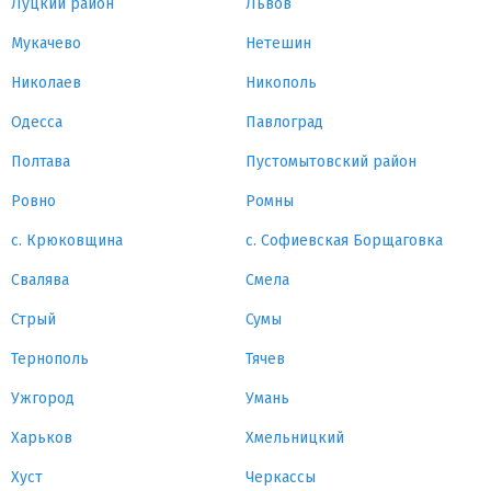
Луцкий район
Львов
Мукачево
Нетешин
Николаев
Никополь
Одесса
Павлоград
Полтава
Пустомытовский район
Ровно
Ромны
с. Крюковщина
с. Софиевская Борщаговка
Свалява
Смела
Стрый
Сумы
Тернополь
Тячев
Ужгород
Умань
Харьков
Хмельницкий
Хуст
Черкассы