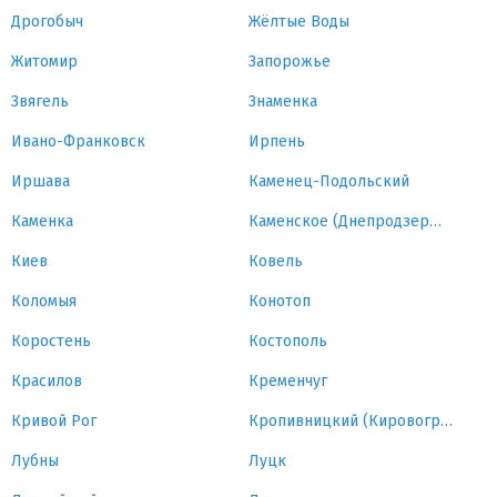
Дрогобыч
Жёлтые Воды
Житомир
Запорожье
Звягель
Знаменка
Ивано-Франковск
Ирпень
Иршава
Каменец-Подольский
Каменка
Каменское (Днепродзержинск)
Киев
Ковель
Коломыя
Конотоп
Коростень
Костополь
Красилов
Кременчуг
Кривой Рог
Кропивницкий (Кировоград)
Лубны
Луцк