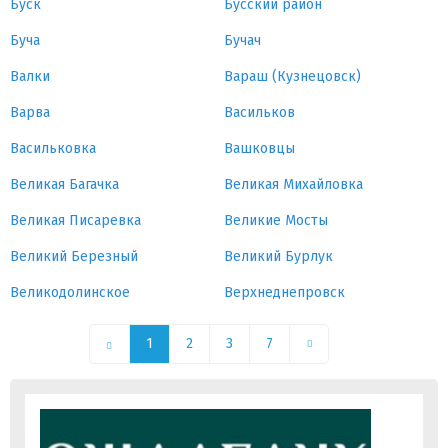
Буск
Бусский район
Буча
Бучач
Валки
Вараш (Кузнецовск)
Варва
Васильков
Васильковка
Вашковцы
Великая Багачка
Великая Михайловка
Великая Писаревка
Великие Мосты
Великий Березный
Великий Бурлук
Великодолинское
Верхнеднепровск
1
2
3
7