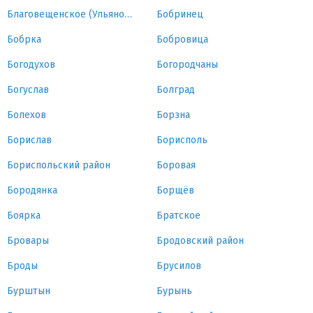
Благовещенское (Ульяновка)
Бобринец
Бобрка
Бобровица
Богодухов
Богородчаны
Богуслав
Болград
Болехов
Борзна
Борислав
Борисполь
Бориспольский район
Боровая
Бородянка
Борщёв
Боярка
Братское
Бровары
Бродовский район
Броды
Брусилов
Бурштын
Бурынь