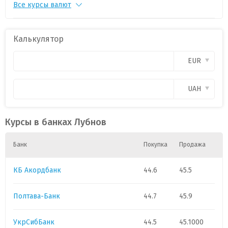
Все курсы валют
PLN
1
11.35
0
CAD
1
3.7
0
Калькулятор
CHF
1
54.35
0
EUR
GBP
1
58.25
0
UAH
HUF
1
0.0860
0
Курсы в банках Лубнов
Банк
Покупка
Продажа
КБ Акордбанк
44.6
45.5
Полтава-Банк
44.7
45.9
УкрСибБанк
44.5
45.1000