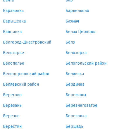
Балта
Бар
Барановка
Барвенково
Барышевка
Бахмач
Баштанка
Белая Церковь
Белгород-Днестровский
Белз
Белогорье
Белозерка
Белополье
Белопольский район
Белоцерковский район
Беляевка
Беляевский район
Бердичев
Берегово
Бережаны
Березань
Березнеговатое
Березно
Березовка
Берестин
Бершадь