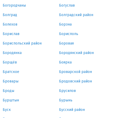
Богородчаны
Богуслав
Болград
Болградский район
Болехов
Борзна
Борислав
Борисполь
Бориспольский район
Боровая
Бородянка
Бородянский район
Борщёв
Боярка
Братское
Броварской район
Бровары
Бродовский район
Броды
Брусилов
Бурштын
Бурынь
Буск
Бусский район