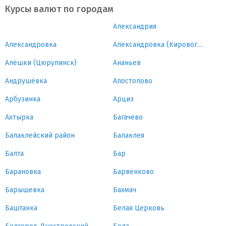
Курсы валют по городам
Александрия
Александровка
Александровка (Кировоградская область)
Алёшки (Цюрупинск)
Ананьев
Андрушёвка
Апостолово
Арбузинка
Арциз
Ахтырка
Багачево
Балаклейский район
Балаклея
Балта
Бар
Барановка
Барвенково
Барышевка
Бахмач
Баштанка
Белая Церковь