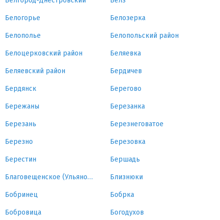
Белгород-Днестровский
Белз
Белогорье
Белозерка
Белополье
Белопольский район
Белоцерковский район
Беляевка
Беляевский район
Бердичев
Бердянск
Берегово
Бережаны
Березанка
Березань
Березнеговатое
Березно
Березовка
Берестин
Бершадь
Благовещенское (Ульяновка)
Близнюки
Бобринец
Бобрка
Бобровица
Богодухов