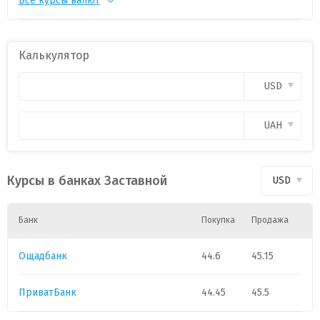
Все курсы валют
CHF
1
55.186
-0.0458
PLN
1
11.9747
0.0315
Калькулятор
CAD
1
31.7668
-0.1306
USD
HUF
1
0.1423
0.0008
UAH
GBP
1
60.0941
-0.0349
Курсы в банках Заставной
USD
Банк
Покупка
Продажа
Ощадбанк
44.6
45.15
ПриватБанк
44.45
45.5