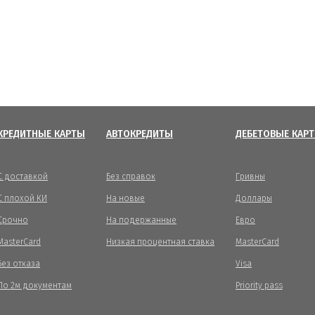
КРЕДИТНЫЕ КАРТЫ
АВТОКРЕДИТЫ
ДЕБЕТОВЫЕ КАР
С доставкой
Без справок
Гривны
С плохой КИ
На новые
Доллары
Срочно
На подержанные
Евро
MasterCard
Низкая процентная ставка
MasterCard
Без отказа
Visa
По 2м документам
Priority pass