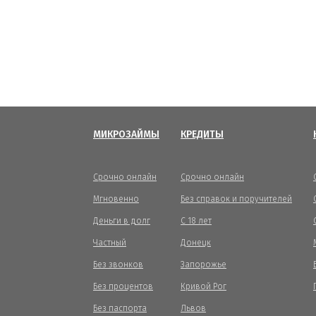
МИКРОЗАЙМЫ
КРЕДИТЫ
Срочно онлайн
Срочно онлайн
Мгновенно
Без справок и поручителей
Деньги в долг
С 18 лет
Частный
Донецк
Без звонков
Запорожье
Без процентов
Кривой Рог
Без паспорта
Львов