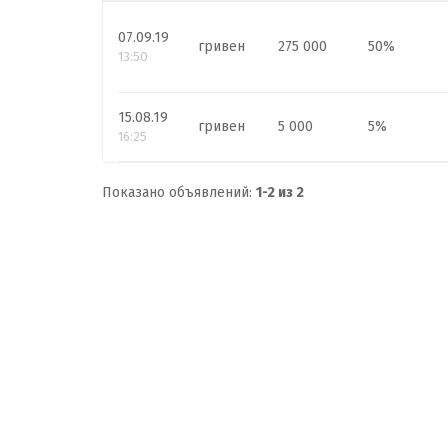
07.09.19
гривен
275 000
50%
13:50
15.08.19
гривен
5 000
5%
16:25
Показано объявлений:
1-2 из 2