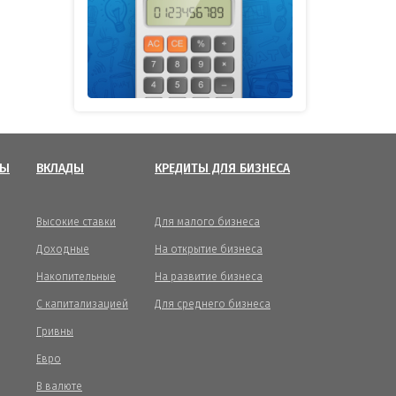
ТЫ
ВКЛАДЫ
КРЕДИТЫ ДЛЯ БИЗНЕСА
Высокие ставки
Для малого бизнеса
Доходные
На открытие бизнеса
Накопительные
На развитие бизнеса
С капитализацией
Для среднего бизнеса
Гривны
Евро
В валюте