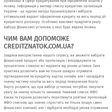
організації в сфері кредитування при оформленні коштів у
позику. Інформація у вигляді списку кредитних організацій
України - це чудова нагода проаналізувати і вибрати
оптимальний варіант оформлення кредиту на весь період дії
кредитного договору. Особливо важливо приділити увагу
вибору фінансової установи, у якої буде видана позика.
ЧИМ ВАМ ДОПОМОЖЕ
CREDITZNATOK.COM.UA?
Завдяки використанню нашого сервісу, ви зможете вибрати
фінансовий продукт або пропозицію і впорядкувати за
процентною ставкою всі варіанти від різних установ. Така
практика дозволить вам не тільки швидко отримати
підтвердження на кредитну картку онлайн, але і заощадити
значну частину коштів за весь період повернення боргу.
Варто розуміти, що при виборі установи, потрібно звертати
увагу на значну кількість чинників. Наявний список МФО
Києва та України дозволить переглянути рейтинг пропозицій
МФО списком, що значно спростить не тільки пошук самої
фінансової компанії, але і підібрати необхідні умови отримання