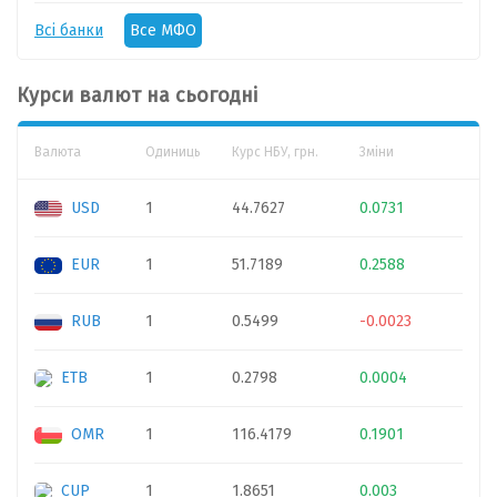
Всі банки
Все МФО
Курси валют на сьогодні
Валюта
Одиниць
Курс НБУ, грн.
Зміни
USD
1
44.7627
0.0731
EUR
1
51.7189
0.2588
RUB
1
0.5499
-0.0023
ETB
1
0.2798
0.0004
OMR
1
116.4179
0.1901
CUP
1
1.8651
0.003