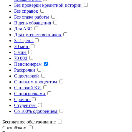
Без проверки кредитной истории
Без справок
Без стажа работы
В день обращения
Для АЗС
Для путешественников
За 1 день
30 мин
5 мин
70 000
Пенсионерам
Рассрочки
С доставкой
С низким процентом
С плохой КИ
С просрочками
Срочно
Студентам
Со 100% одобрением
Бесплатное обслуживание
С кэшбэком