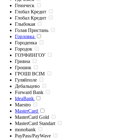
Геническ
Глобал Кредит
Глобал Кредит
Глыбокая
Голая Пристань
Горловка
Городенка
Городок
ГОУФИНГОУ
Гривна
Грошик
ГРОШІ ВСІМ
Гуляйполе
Дебальцево
Forward Bank
IdeaBank
Maestro
MasterCard
MasterCard Gold
MasterCard Standart
monobank
PayPass/PayWave