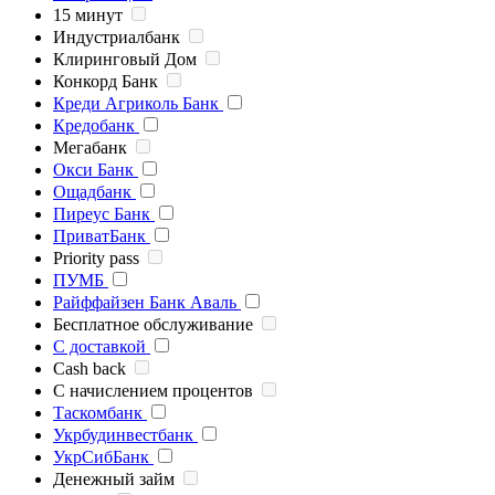
15 минут
Индустриалбанк
Клиринговый Дом
Конкорд Банк
Креди Агриколь Банк
Кредобанк
Мегабанк
Окси Банк
Ощадбанк
Пиреус Банк
ПриватБанк
Priority pass
ПУМБ
Райффайзен Банк Аваль
Бесплатное обслуживание
С доставкой
Cash back
С начислением процентов
Таскомбанк
Укрбудинвестбанк
УкрСибБанк
Денежный займ