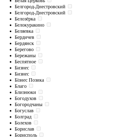
Белая Церковь
Белгород-Днестровский
Белгород-Днестровский
Белозёрка
Белокуракино
Беляевка
Бердичев
Бердянск
Берегово
Бережаны
Беспятное
Бизнес
Бизнес
Бізнес Позика
Благо
Близнюки
Богодухов
Богородчаны
Богуслав
Болград
Болехов
Борислав
Борисполь