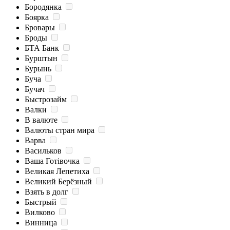
Бородянка
Боярка
Бровары
Броды
БТА Банк
Бурштын
Бурынь
Буча
Бучач
Быстрозайм
Валки
В валюте
Валюты стран мира
Варва
Васильков
Ваша Готівочка
Великая Лепетиха
Великий Берёзный
Взять в долг
Быстрый
Вилково
Винница