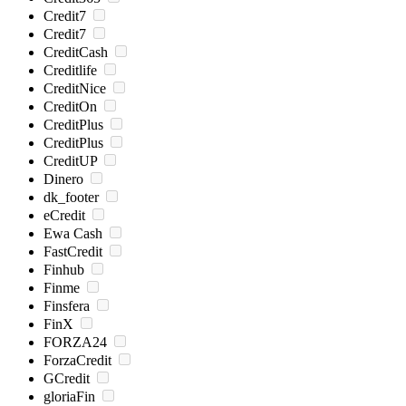
Credit7
Credit7
CreditCash
Creditlife
CreditNice
CreditOn
CreditPlus
CreditPlus
CreditUP
Dinero
dk_footer
eCredit
Ewa Cash
FastCredit
Finhub
Finme
Finsfera
FinX
FORZA24
ForzaCredit
GCredit
gloriaFin