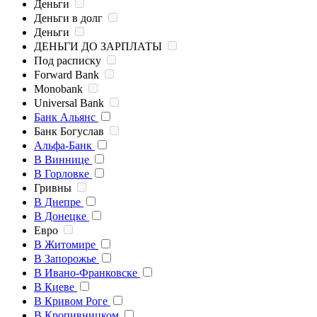
Деньги
Деньги в долг
Деньги
ДЕНЬГИ ДО ЗАРПЛАТЫ
Под расписку
Forward Bank
Monobank
Universal Bank
Банк Альянс
Банк Богуслав
Альфа-Банк
В Виннице
В Горловке
Гривны
В Днепре
В Донецке
Евро
В Житомире
В Запорожье
В Ивано-Франковске
В Киеве
В Кривом Роге
В Кропивницком