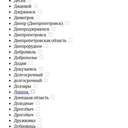
Десна
Джанкой
Дзержинск
Димитров
Днепр (Днепропетровск)
Днепродзержинск
Днепропетровск
Днепропетровская область
Днепрорудное
Добромиль
Доброполье
Додам
Докучаевск
Долгосрочный
долгосрочный
Доллары
Донецк
Донецкая область
Доходные
Дрогобыч
Дрогобыч
Дружковка
Дубровица