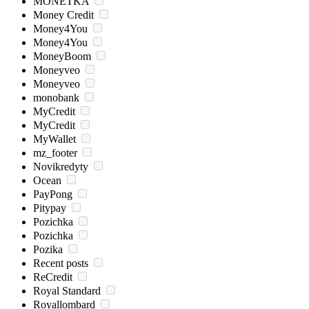
MONETKA
Money Credit
Money4You
Money4You
MoneyBoom
Moneyveo
Moneyveo
monobank
MyCredit
MyCredit
MyWallet
mz_footer
Novikredyty
Ocean
PayPong
Pitypay
Pozichka
Pozichka
Pozika
Recent posts
ReCredit
Royal Standard
Royallombard