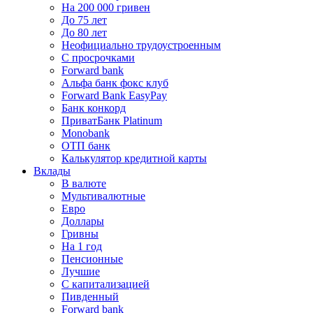
На 200 000 гривен
До 75 лет
До 80 лет
Неофициально трудоустроенным
С просрочками
Forward bank
Альфа банк фокс клуб
Forward Bank EasyPay
Банк конкорд
ПриватБанк Platinum
Monobank
ОТП банк
Калькулятор кредитной карты
Вклады
В валюте
Мультивалютные
Евро
Доллары
Гривны
На 1 год
Пенсионные
Лучшие
С капитализацией
Пивденный
Forward bank