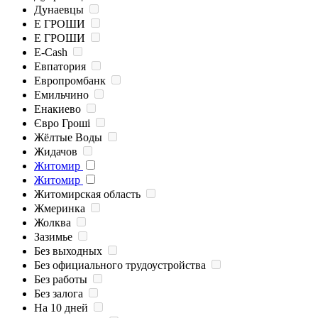
Дунаевцы
Е ГРОШИ
Е ГРОШИ
Е-Cash
Евпатория
Европромбанк
Емильчино
Енакиево
Євро Гроші
Жёлтые Воды
Жидачов
Житомир
Житомир
Житомирская область
Жмеринка
Жолква
Зазимье
Без выходных
Без официального трудоустройства
Без работы
Без залога
На 10 дней