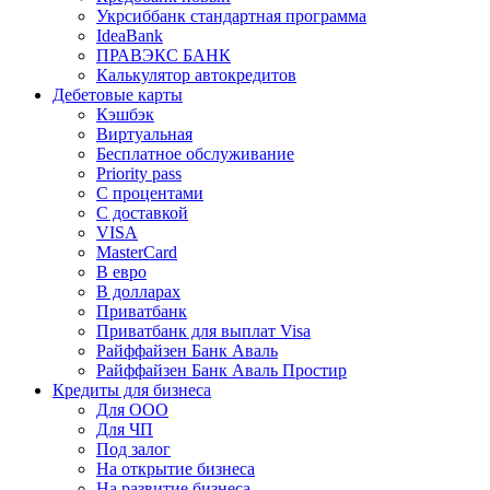
Укрсиббанк стандартная программа
IdeaBank
ПРАВЭКС БАНК
Калькулятор автокредитов
Дебетовые карты
Кэшбэк
Виртуальная
Бесплатное обслуживание
Priority pass
С процентами
С доставкой
VISA
MasterCard
В евро
В долларах
Приватбанк
Приватбанк для выплат Visa
Райффайзен Банк Аваль
Райффайзен Банк Аваль Простир
Кредиты для бизнеса
Для ООО
Для ЧП
Под залог
На открытие бизнеса
На развитие бизнеса