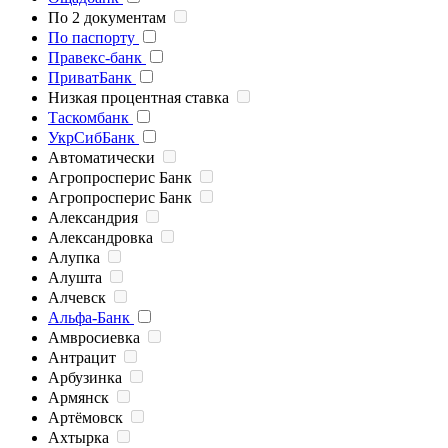
По 2 документам
По паспорту
Правекс-банк
ПриватБанк
Низкая процентная ставка
Таскомбанк
УкрСибБанк
Автоматически
Агропросперис Банк
Агропросперис Банк
Александрия
Александровка
Алупка
Алушта
Алчевск
Альфа-Банк
Амвросиевка
Антрацит
Арбузинка
Армянск
Артёмовск
Ахтырка