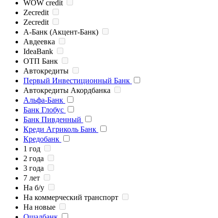
WOW credit
Zecredit
Zecredit
А-Банк (Акцент-Банк)
Авдеевка
IdeaBank
ОТП Банк
Автокредиты
Первый Инвестиционный Банк
Автокредиты Акордбанка
Альфа-Банк
Банк Глобус
Банк Пивденный
Креди Агриколь Банк
Кредобанк
1 год
2 года
3 года
7 лет
На б/у
На коммерческий транспорт
На новые
Ощадбанк