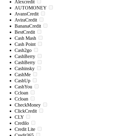
Alexcredit
AUTOMONEY
AvansCredit
AviraCredit
BananaCredit
BestCredit
Cash Mash
Cash Point
Cash2go
CashBerry
CashBerry
Cashinsky
CashMe
CashUp
CashYou
Ccloan
Ccloan
CheckMoney
ClickCredit
CLY
Credilo
Credit Lite
Credit365