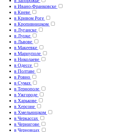
в Запорожье
в Ивано-Франковске
в Киеве
в Кривом Роге
в Кропивницком
в Луганске
в Луцке
в Львове
в Макеевке
в Мариуполе
в Николаеве
в Одессе
в Полтаве
в Ровно
в Сумах
в Тернополе
в Ужгороде
в Харькове
в Херсоне
в Хмельницком
в Черкассах
в Чернигове
в Черновцах