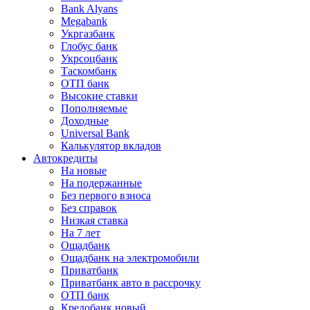
Bank Alyans
Megabank
Укргазбанк
Глобус банк
Укрсоцбанк
Таскомбанк
ОТП банк
Высокие ставки
Пополняемые
Доходные
Universal Bank
Калькулятор вкладов
Автокредиты
На новые
На подержанные
Без первого взноса
Без справок
Низкая ставка
На 7 лет
Ощадбанк
Ощадбанк на электромобили
Приватбанк
Приватбанк авто в рассрочку
ОТП банк
Кредобанк новый