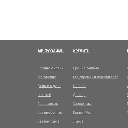
МИКРОЗАЙМЫ
КРЕДИТЫ
Срочно онлайн
Срочно онлайн
Мгновенно
Без справок и поручителей
Деньги в долг
С 18 лет
Частный
Донецк
Без звонков
Запорожье
Без процентов
Кривой Рог
Без паспорта
Львов