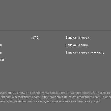
МФО
Заявка на кредит
ия
Заявка на займ
ты
Заявка на кредитную карту
лют
ормационный сервис по подбору выгодных кредитных предложений. По любым 
editznatok@creditznatok.com.ua Все сведения на сайте creditznatok.com.ua н
едитной организацией и не предоставляем займы и кредитные услуги.