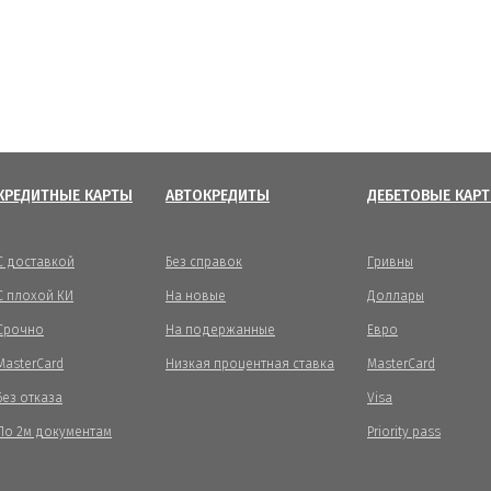
КРЕДИТНЫЕ КАРТЫ
АВТОКРЕДИТЫ
ДЕБЕТОВЫЕ КАР
С доставкой
Без справок
Гривны
С плохой КИ
На новые
Доллары
Срочно
На подержанные
Евро
MasterCard
Низкая процентная ставка
MasterCard
Без отказа
Visa
По 2м документам
Priority pass