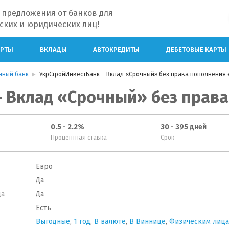
 предложения от банков для
ских и юридических лиц!
АРТЫ
ВКЛАДЫ
АВТОКРЕДИТЫ
ДЕБЕТОВЫЕ КАРТЫ
нный банк
УкрСтройИнвестБанк – Вклад «Срочный» без права пополнения 
 Вклад «Срочный» без права
0.5 - 2.2%
30 - 395 дней
Процентная ставка
Срок
Евро
Да
да
Да
Есть
Выгодные
,
1 год
,
В валюте
,
В Виннице
,
Физическим лиц