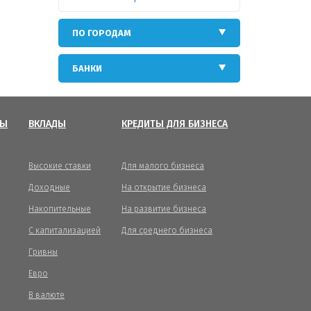
ПО ГОРОДАМ
БАНКИ
ТЫ
ВКЛАДЫ
КРЕДИТЫ ДЛЯ БИЗНЕСА
Высокие ставки
Для малого бизнеса
Доходные
На открытие бизнеса
Накопительные
На развитие бизнеса
С капитализацией
Для среднего бизнеса
Гривны
Евро
В валюте