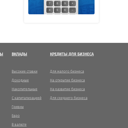
ТЫ
ВКЛАДЫ
КРЕДИТЫ ДЛЯ БИЗНЕСА
Высокие ставки
Для малого бизнеса
Доходные
На открытие бизнеса
Накопительные
На развитие бизнеса
С капитализацией
Для среднего бизнеса
Гривны
Евро
В валюте