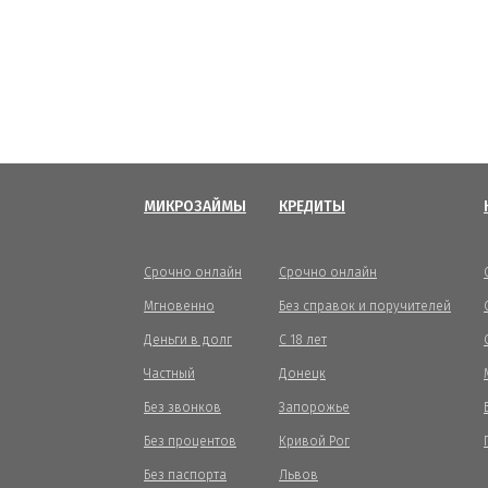
МИКРОЗАЙМЫ
КРЕДИТЫ
Срочно онлайн
Срочно онлайн
Мгновенно
Без справок и поручителей
Деньги в долг
С 18 лет
Частный
Донецк
Без звонков
Запорожье
Без процентов
Кривой Рог
Без паспорта
Львов