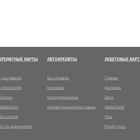
КРЕДИТНЫЕ КАРТЫ
АВТОКРЕДИТЫ
ДЕБЕТОВЫЕ КАР
С доставкой
Без справок
Гривны
С плохой КИ
На новые
Доллары
Срочно
На подержанные
Евро
MasterCard
Низкая процентная ставка
MasterCard
Без отказа
Visa
По 2м документам
Priority pass