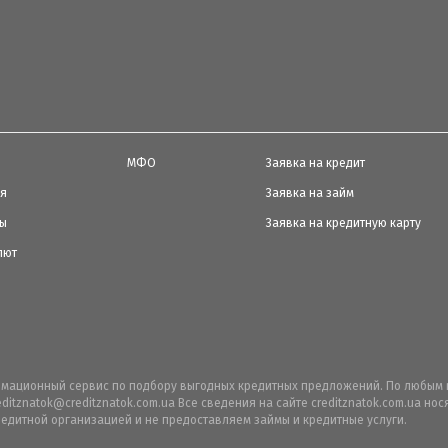
МФО
Заявка на кредит
ия
Заявка на займ
ты
Заявка на кредитную карту
лют
ормационный сервис по подбору выгодных кредитных предложений. По любым 
editznatok@creditznatok.com.ua Все сведения на сайте creditznatok.com.ua н
едитной организацией и не предоставляем займы и кредитные услуги.