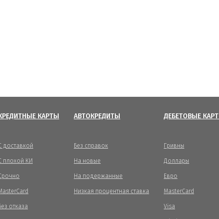
КРЕДИТНЫЕ КАРТЫ
АВТОКРЕДИТЫ
ДЕБЕТОВЫЕ КАР
С доставкой
Без справок
Гривны
С плохой КИ
На новые
Доллары
Срочно
На подержанные
Евро
MasterCard
Низкая процентная ставка
MasterCard
Без отказа
Visa