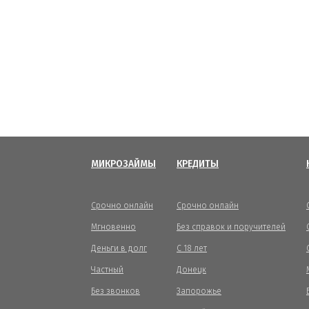
МИКРОЗАЙМЫ
КРЕДИТЫ
Срочно онлайн
Срочно онлайн
Мгновенно
Без справок и поручителей
Деньги в долг
С 18 лет
Частный
Донецк
Без звонков
Запорожье