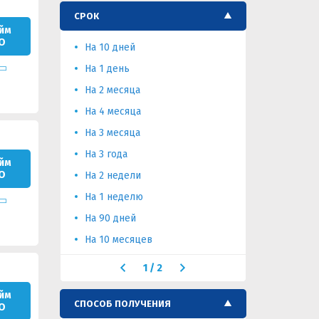
СРОК
йм
О
На 10 дней
На 65 дне
На 1 день
На 60 дне
На 2 месяца
На 5 меся
На 4 месяца
На 5 дней
На 3 месяца
На 2 года
На 3 года
На 15 дне
йм
О
На 2 недели
На 1 меся
На 1 неделю
На 90 дней
На 10 месяцев
1
/
2
йм
СПОСОБ ПОЛУЧЕНИЯ
О