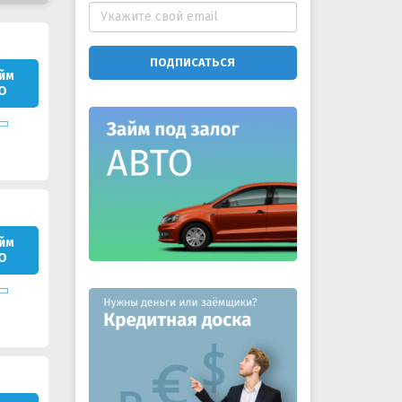
ПОДПИСАТЬСЯ
йм
О
йм
О