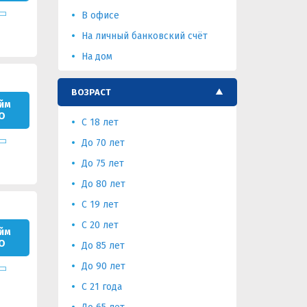
В офисе
На личный банковский счёт
На дом
ВОЗРАСТ
йм
О
C 18 лет
До 70 лет
До 75 лет
До 80 лет
С 19 лет
С 20 лет
йм
О
До 85 лет
До 90 лет
С 21 года