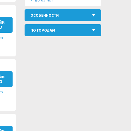
До 65 лет
ОСОБЕННОСТИ
йм
О
ПО ГОРОДАМ
йм
О