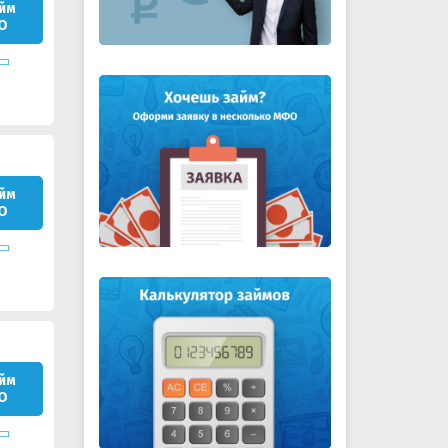
йм
О
йм
О
йм
О