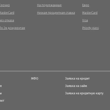
Срочно
На подержанные
Евро
MasterCard
Низкая процентная ставка
MasterCard
Без отказа
Visa
По 2м документам
Priority pass
МФО
Заявка на кредит
ия
Заявка на займ
ты
Заявка на кредитную карту
лют