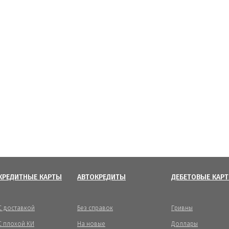
КРЕДИТНЫЕ КАРТЫ
АВТОКРЕДИТЫ
ДЕБЕТОВЫЕ КАР
С доставкой
Без справок
Гривны
С плохой КИ
На новые
Доллары