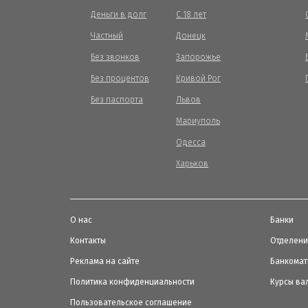
Деньги в долг
С 18 лет
Частный
Донецк
Без звонков
Запорожье
Без процентов
Кривой Рог
Без паспорта
Львов
Мариуполь
Одесса
Харьков
О нас
Банки
Контакты
Отделен
Реклама на сайте
Банкома
Политика конфиденциальности
Курсы ва
Пользовательское соглашение