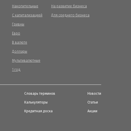
Накопительные
На развитие бизнеса
С капитализацией
Для среднего бизнеса
Гривны
Евро
В валюте
Доллары
Мультивалютные
1 год
Словарь терминов
Новости
Калькуляторы
Статьи
Кредитная доска
Акции