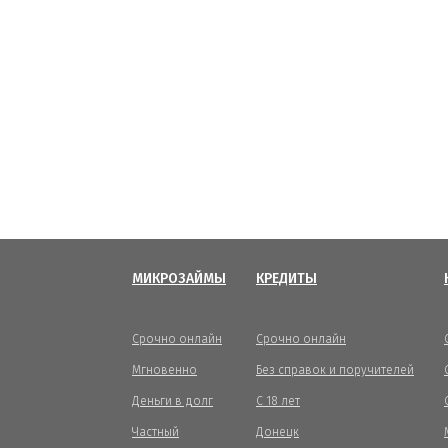
МИКРОЗАЙМЫ
КРЕДИТЫ
Срочно онлайн
Срочно онлайн
Мгновенно
Без справок и поручителей
Деньги в долг
С 18 лет
Частный
Донецк