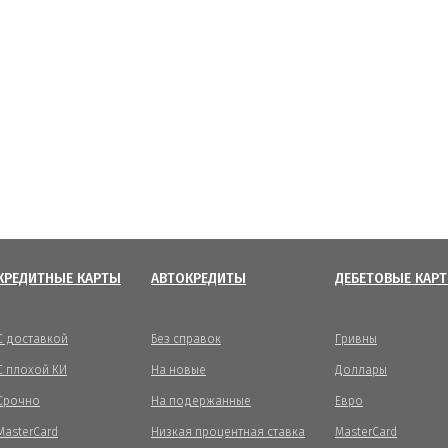
КРЕДИТНЫЕ КАРТЫ
АВТОКРЕДИТЫ
ДЕБЕТОВЫЕ КАР
С доставкой
Без справок
Гривны
С плохой КИ
На новые
Доллары
Срочно
На подержанные
Евро
MasterCard
Низкая процентная ставка
MasterCard