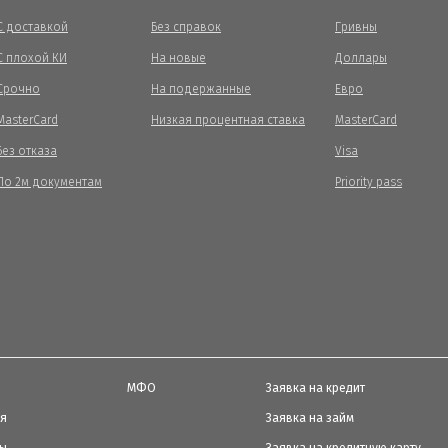
С доставкой
Без справок
Гривны
С плохой КИ
На новые
Доллары
Срочно
На подержанные
Евро
MasterCard
Низкая процентная ставка
MasterCard
Без отказа
Visa
По 2м документам
Priority pass
МФО
Заявка на кредит
ия
Заявка на займ