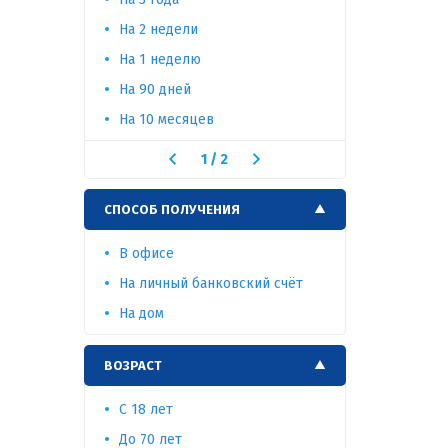
На 2 недели
На 1 меся
На 1 неделю
На 90 дней
На 10 месяцев
1
/
2
СПОСОБ ПОЛУЧЕНИЯ
В офисе
На личный банковский счёт
На дом
ВОЗРАСТ
C 18 лет
До 70 лет