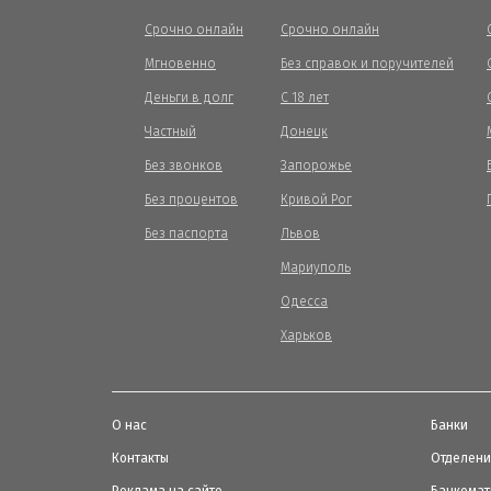
Срочно онлайн
Срочно онлайн
Мгновенно
Без справок и поручителей
Деньги в долг
С 18 лет
Частный
Донецк
Без звонков
Запорожье
Без процентов
Кривой Рог
Без паспорта
Львов
Мариуполь
Одесса
Харьков
О нас
Банки
Контакты
Отделен