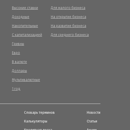
Высокие ставки
Для малого бизнеса
Доходные
На открытие бизнеса
Накопительные
На развитие бизнеса
С капитализацией
Для среднего бизнеса
Гривны
Евро
В валюте
Доллары
Мультивалютные
1 год
Словарь терминов
Новости
Калькуляторы
Статьи