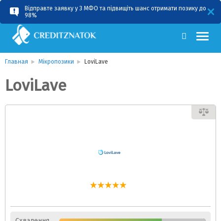
Відправте заявку у 3 МФО та підвищіть шанс отримати позику до
RU
UA
98%
Главная
Мікропозики
LoviLave
LoviLave
Схвалення