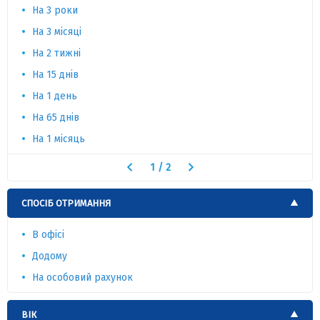
На 3 роки
На 3 місяці
На 2 тижні
На 15 днів
На 1 день
На 65 днів
На 1 місяць
1
/
2
СПОСІБ ОТРИМАННЯ
В офісі
Додому
На особовий рахунок
ВІК