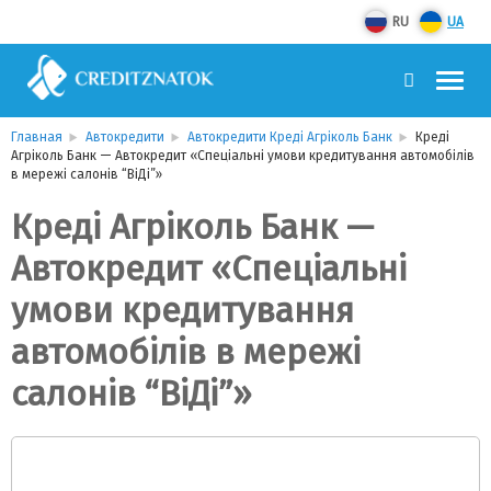
RU
UA
Главная
Автокредити
Автокредити Креді Агріколь Банк
Креді
Агріколь Банк — Автокредит «Спеціальні умови кредитування автомобілів
в мережі салонів “ВіДі”»
Креді Агріколь Банк —
Автокредит «Спеціальні
умови кредитування
автомобілів в мережі
салонів “ВіДі”»