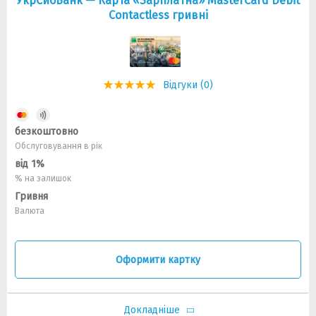
УкрСибБанк — Карта «Зарплатна» MasterCard Debit
Contactless гривнi
Відгуки (0)
безкоштовно
Обслуговування в рік
від 1%
% на залишок
Гривня
Валюта
Оформити картку
Докладніше