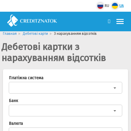
RU
UA
Главная
Дебетові карти
З нарахуванням відсотків
Дебетові картки з
нарахуванням відсотків
Платіжна система
Банк
Валюта