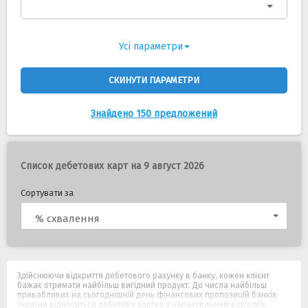
Усі параметри
СКИНУТИ ПАРАМЕТРИ
Знайдено 150 предложений
Список дебетових карт на 9 август 2026
Сортувати за
% схвалення
Здійснюючи відкриття дебетового рахунку в банку, кожен клієнт
бажає отримати найбільш вигідний продукт. До числа найбільш
привабливих на сьогоднішній день фінансових пропозицій банків
України відноситься дебетова картка з нарахуванням відсотків.