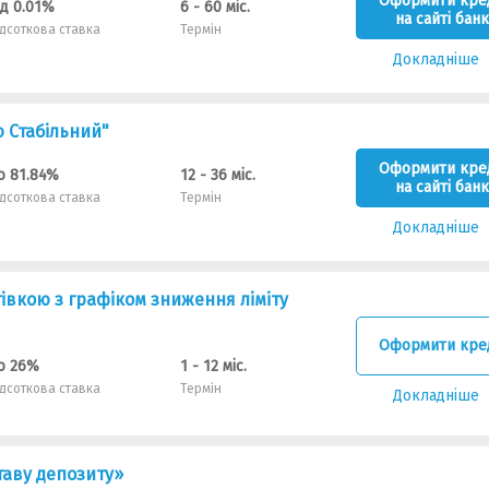
Оформити кре
ід 0.01%
6 - 60 міс.
на сайті банк
ідсоткова ставка
Термін
Докладніше
ю Стабільний"
Оформити кре
о 81.84%
12 - 36 міс.
на сайті банк
ідсоткова ставка
Термін
Докладніше
тівкою з графіком зниження ліміту
Оформити кре
о 26%
1 - 12 міс.
ідсоткова ставка
Термін
Докладніше
таву депозиту»