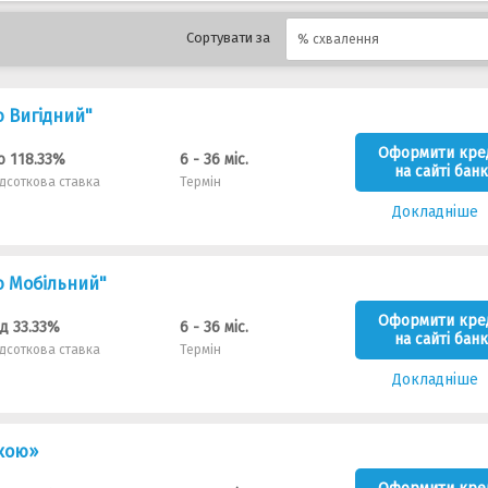
Сортувати за
% схвалення
ю Вигідний"
Оформити кре
о 118.33%
6 - 36 міс.
на сайті банк
ідсоткова ставка
Термін
Докладніше
ю Мобільний"
Оформити кре
ід 33.33%
6 - 36 міс.
на сайті банк
ідсоткова ставка
Термін
Докладніше
вкою»