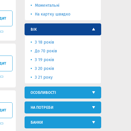
Моментальні
На картку швидко
дит
ВІК
З 18 років
До 70 років
З 19 років
дит
З 20 років
З 21 року
ОСОБЛИВОСТІ
НА ПОТРЕБИ
дит
БАНКИ