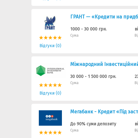
ГРАНТ — «Кредити на придба
1000 - 30 000 грн.
в
Сума
В
Відгуки (0)
Мiжнародний Iнвестицiйни
30 000 - 1 500 000 грн.
2
Сума
В
Відгуки (0)
Мегабанк - Кредит «Під зас
До 90% суми депозиту
в
Сума
В