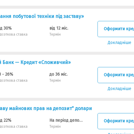
ння побутової техніки під заставу»
ід 30%
від 12 міс.
Оформити кре
ідсоткова ставка
Термін
Докладніше
й Банк — Кредит «Споживчий»
3 - 26%
до 36 міс.
Оформити кре
ідсоткова ставка
Термін
Докладніше
таву майнових прав на депозит" долари
ід 22%
На період депозитного вкладу
Оформити кре
ідсоткова ставка
Термін