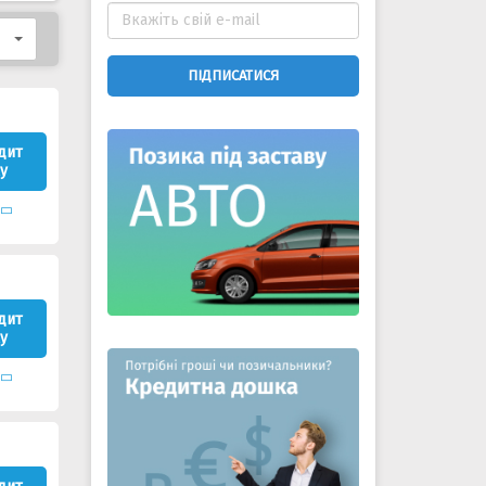
ПІДПИСАТИСЯ
дит
у
дит
у