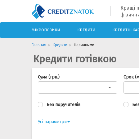
Кращі п
фізични
МІКРОПОЗИКИ
КРЕДИТИ
КРЕДИТНІ КА
Главная
Кредити
Наличными
Кредити готівкою
Сума (грн.)
Срок (м
Без поручителів
Без
Усі параметри