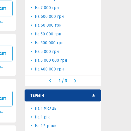
На 7 000 грн
На 25 000 
дит
На 600 000 грн
На 250 00
На 60 000 грн
На 200 00
На 50 000 грн
На 2 000 г
На 500 000 грн
На 150 00
На 5 000 грн
На 100 гр
дит
На 5 000 000 грн
На 100 00
На 400 000 грн
На 10 000
1
/
3
ТЕРМІН
дит
На 1 місяць
На 4 роки
На 1 рік
На 5 місяц
На 1.5 роки
На 5 років