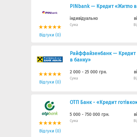
PINbank — Кредит «Житло в
індивідуально
в
Сума
В
Відгуки (0)
Райффайзенбанк — Кредит «
в банку»
2 000 - 25 000 грн.
в
Сума
В
Відгуки (0)
ОТП Банк - «Кредит готівко
5 000 - 750 000 грн.
в
Сума
В
Відгуки (0)