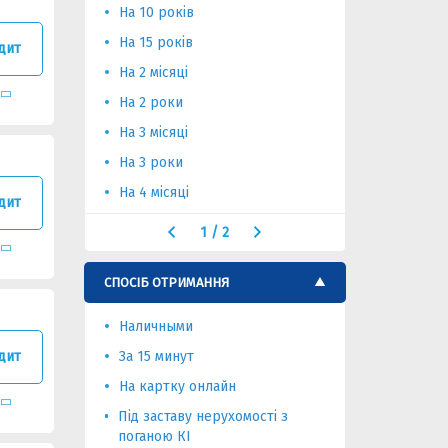
На 10 років
На 6 місяц
На 15 років
На тривал
дит
На 2 місяці
На 2 роки
На 3 місяці
На 3 роки
На 4 місяці
дит
1
/
2
СПОСІБ ОТРИМАННЯ
Наличными
дит
За 15 минут
На картку онлайн
Під заставу нерухомості з
поганою КІ