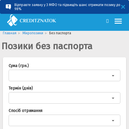
Відправте заявку у 3 МФО та підвищіть шанс отримати позику до
RU
UA
98%
Главная
Мікропозики
Без паспорта
Позики без паспорта
Сума (грн.)
Термін (днів)
Спосіб отримання