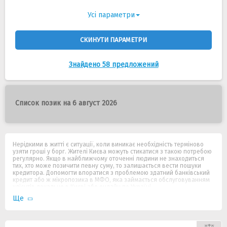
Усі параметри
СКИНУТИ ПАРАМЕТРИ
Знайдено 58 предложений
Список позик на 6 август 2026
Нерідкими в житті є ситуації, коли виникає необхідність терміново
узяти гроші у борг. Жителі Києва можуть стикатися з такою потребою
регулярно. Якщо в найближчому оточенні людини не знаходиться
тих, хто може позичити певну суму, то залишається вести пошуки
кредитора. Допомогти впоратися з проблемою здатний банківський
кредит або ж мікропозика в МФО, яка займається обслуговуванням
клієнтів локально в Києві або онлайн по Україні.
Ще