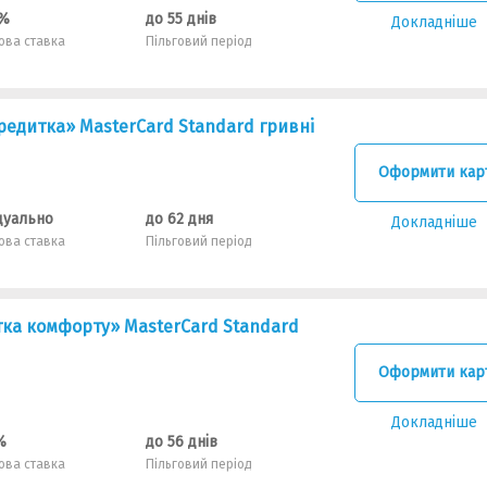
7%
до 55 днів
Докладніше
ова ставка
Пільговий період
едитка» MasterCard Standard гривнi
Оформити кар
дуально
до 62 дня
Докладніше
ова ставка
Пільговий період
ка комфорту» MasterCard Standard
Оформити кар
Докладніше
%
до 56 днів
ова ставка
Пільговий період