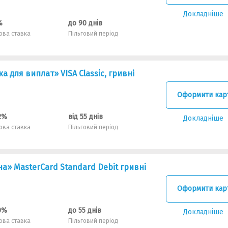
Докладніше
%
до 90 днів
ова ставка
Пільговий період
 для виплат» VISA Classic, гривні
Оформити кар
2%
від 55 днів
Докладніше
ова ставка
Пільговий період
» MasterCard Standard Debit гривнi
Оформити кар
0%
до 55 днів
Докладніше
ова ставка
Пільговий період