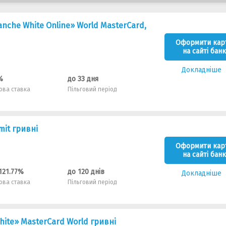
nche White Online» World MasterCard,
Оформити кар
на сайті банк
Докладніше
%
до 33 дня
ова ставка
Пільговий період
mit гривні
Оформити кар
на сайті банк
 121.77%
до 120 днів
Докладніше
ова ставка
Пільговий період
hite» MasterCard World гривнi