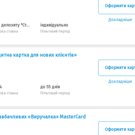
Оформити кар
Докладніше
ставка депозиту "Стандарт"+ маржа 4%
індивідуально
ова ставка
Пільговий період
итна картка для нових клієнтів»
Оформити кар
Докладніше
%
до 55 днів
ова ставка
Пільговий період
завбачливих «Виручалка» MasterCard
Оформити кар