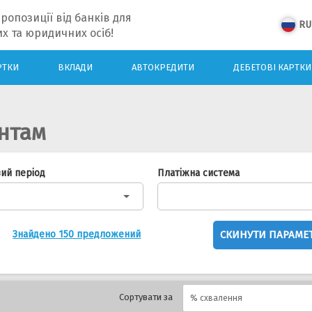
ропозиції від банків для
RU
х та юридичних осіб!
РТКИ
ВКЛАДИ
АВТОКРЕДИТИ
ДЕБЕТОВІ КАРТКИ
ентам
вий період
Платіжна система
СКИНУТИ ПАРАМЕ
Знайдено 150 предложений
Сортувати за
% схвалення