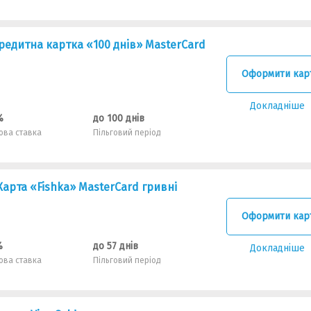
едитна картка «100 днiв» MasterCard
Оформити кар
Докладніше
%
до 100 днів
ова ставка
Пільговий період
арта «Fishka» MasterCard гривні
Оформити кар
%
до 57 днів
Докладніше
ова ставка
Пільговий період