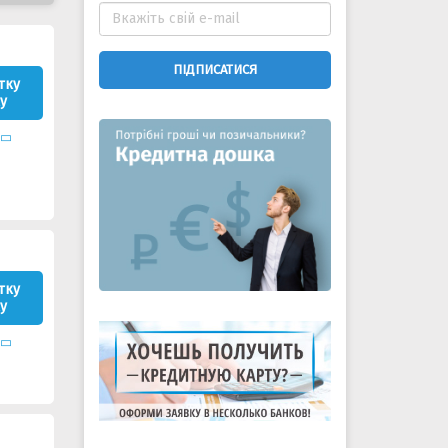
ПІДПИСАТИСЯ
тку
у
тку
у