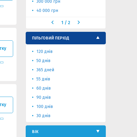
300 000 грн
40 000 грн
1
/
2
ПІЛЬГОВИЙ ПЕРІОД
тку
120 днів
50 днів
365 дней
55 днів
60 днів
90 днів
тку
100 днів
30 днів
ВІК