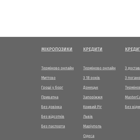
МІКРОПОЗИКИ
КРЕДИТИ
КРЕДИ
Терміново онлайн
Терміново онлайн
З доста
Миттєво
З 18 років
З погано
Гроші у борг
Донецьк
Терміно
Приватна
Запоріжжя
МasterC
Без дзвінка
Кривий Ріг
Без від
Без відсотків
Львів
Без паспорта
Маріуполь
Одеса