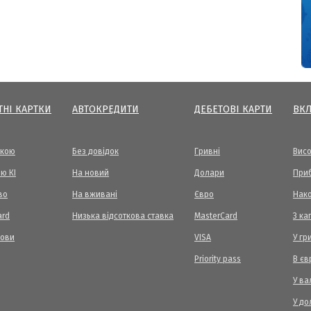
ТНІ КАРТКИ
АВТОКРЕДИТИ
ДЕБЕТОВІ КАРТИ
ВК
вкою
Без довідок
Гривні
Висо
ю КІ
На новий
Долари
Приб
во
На вживані
Євро
Нак
ard
Низька відсоткова ставка
MasterCard
З ка
мови
VISA
У гр
Priority pass
В єв
У ва
У до