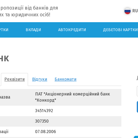
ропозиції від банків для
RU
х та юридичних осіб!
РТКИ
ВКЛАДИ
АВТОКРЕДИТИ
ДЕБЕТОВІ КАРТКИ
нк
Реквізити
Відгуки
Банкомати
ПАТ "Акціонерний комерційний банк
назва
"Конкорд"
34514392
307350
ації
07.08.2006