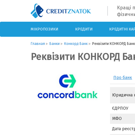
Кращі п
фізични
МІКРОПОЗИКИ
КРЕДИТИ
КРЕДИТНІ КА
Главная
Банки
Конкорд Банк
Реквізити КОНКОРД Банк
Реквізити КОНКОРД Ба
Про банк
Юридична 
ЄДРПОУ
МФО
Дата реєстр