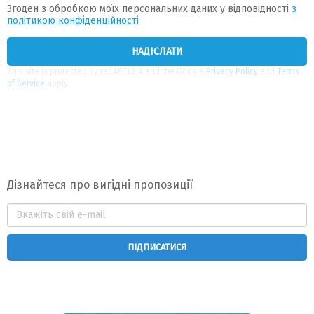
Згоден з обробкою моїх персональних даних у відповідності
з
політикою конфіденційності
This site is protected by reCAPTCHA and the Google
Privacy Policy
and
Terms
of Service
apply.
Дізнайтеся про вигідні пропозиції
ПІДПИСАТИСЯ