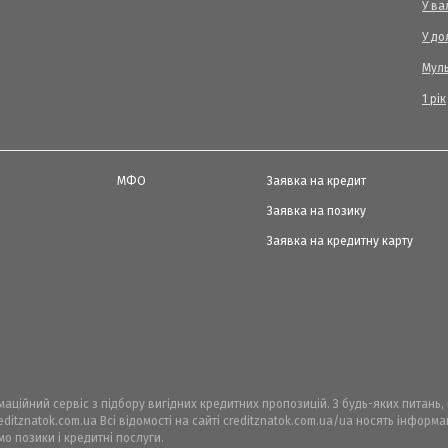
У ва
У до
Мул
1 рік
МФО
Заявка на кредит
Заявка на позику
Заявка на кредитну карту
рмаційний сервіс з підбору вигідних кредитних пропозицій. З будь-яких питань
ditznatok.com.ua Всі відомості на сайті creditznatok.com.ua/ua носять інфор
мо позики і кредитні послуги.