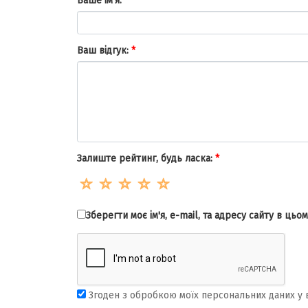
Ваше ім'я:
*
Ваш відгук:
*
Залиште рейтинг, будь ласка:
*
Зберегти моє ім'я, e-mail, та адресу сайту в ць
Згоден з обробкою моїх персональних даних у 