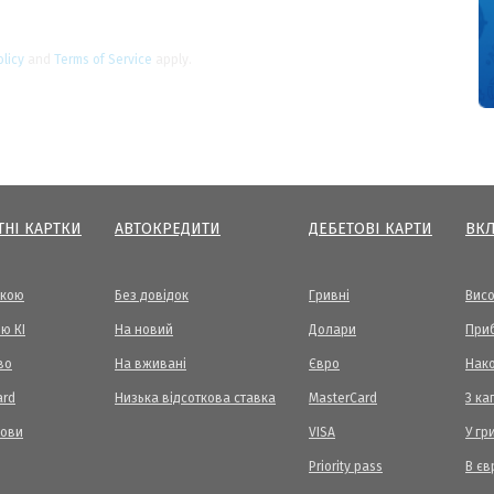
olicy
and
Terms of Service
apply.
ТНІ КАРТКИ
АВТОКРЕДИТИ
ДЕБЕТОВІ КАРТИ
ВК
вкою
Без довідок
Гривні
Висо
ю КІ
На новий
Долари
Приб
во
На вживані
Євро
Нак
ard
Низька відсоткова ставка
MasterCard
З ка
мови
VISA
У гр
Priority pass
В єв