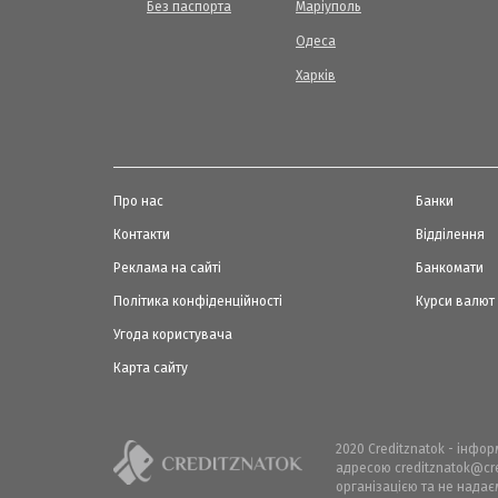
Без паспорта
Маріуполь
Одеса
Харків
Про нас
Банки
Контакти
Відділення
Реклама на сайті
Банкомати
Політика конфіденційності
Курси валют
Угода користувача
Карта сайту
2020 Creditznatok - інфо
адресою creditznatok@cre
організацією та не надає