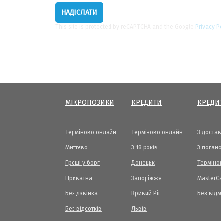
This site is protected by reCAPTCHA and the Google
Privacy P
МІКРОПОЗИКИ
КРЕДИТИ
КРЕДИ
Терміново онлайн
Терміново онлайн
З доста
Миттєво
З 18 років
З погано
Гроші у борг
Донецьк
Терміно
Приватна
Запоріжжя
МasterC
Без дзвінка
Кривий Ріг
Без від
Без відсотків
Львів