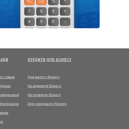
ЛАДИ
КРЕДИТИ ДЛЯ БІЗНЕСУ
кі ставки
Для малого бізнесу
уткові
На відкриття бізнесу
опичувальні
На розвиток бізнесу
піталізацією
Для середнього бізнесу
ивнях
ро