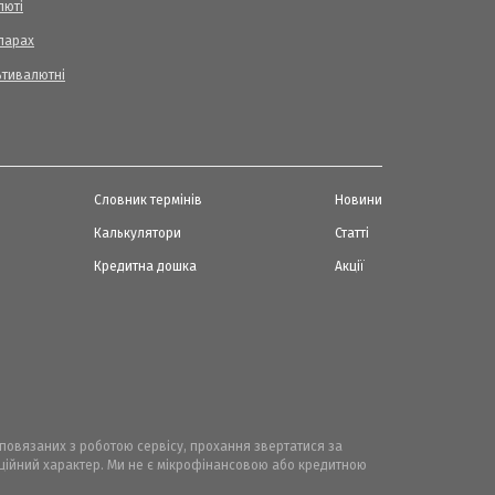
люті
ларах
ьтивалютні
Словник термінів
Новини
Калькулятори
Статті
Кредитна дошка
Акції
, повязаних з роботою сервісу, прохання звертатися за
маційний характер. Ми не є мікрофінансовою або кредитною