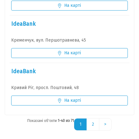
На карті
IdeaBank
Кременчук, вул. Першотравнева, 45
На карті
IdeaBank
Кривий Ріг, просп. Поштовий, 48
На карті
Показані об'єкти
1-40 из 71
1
2
>