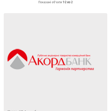
Показані об'єкти
1-2 из 2