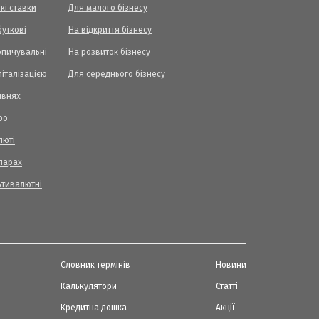
кі ставки
Для малого бізнесу
уткові
На відкриття бізнесу
опичувальні
На розвиток бізнесу
піталізацією
Для середнього бізнесу
ивнях
ро
люті
ларах
ьтивалютні
Словник термінів
Новини
Калькулятори
Статті
Кредитна дошка
Акції