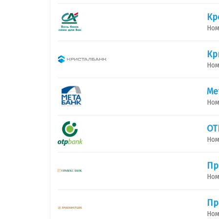
Кр
Ном
Кр
Ном
Ме
Ном
ОТ
Ном
Пр
Ном
Пр
Ном