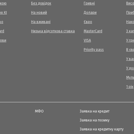
вкою
Без довідок
Гривні
Висо
ю КІ
На новий
Долари
Приб
во
На вживані
Євро
Нак
ard
Низька відсоткова ставка
MasterCard
З ка
мови
VISA
У гр
Priority pass
В єв
У ва
У до
Мул
1 рік
МФО
Заявка на кредит
Заявка на позику
Заявка на кредитну карту