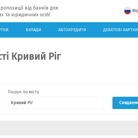
ропозиції від банків для
RU
х та юридичних осіб!
РТКИ
ВКЛАДИ
АВТОКРЕДИТИ
ДЕБЕТОВІ КАРТКИ
сті Кривий Ріг
Пошук по місту
Скиданн