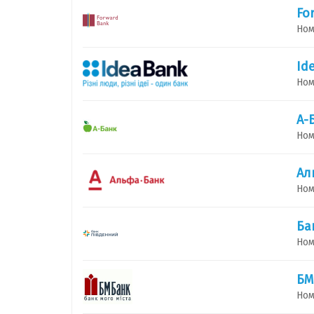
Fo
Ном
Id
Ном
А-
Ном
Ал
Ном
Ба
Ном
БМ
Ном