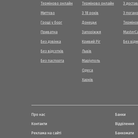
Терміново онлайн
Терміново онлайн
З доста
Миттєво
З 18 років
З погано
Гроші у борг
Донецьк
Терміно
Приватна
Запоріжжя
МasterC
Без дзвінка
Кривий Ріг
Без від
Без відсотків
Львів
Без паспорта
Маріуполь
Одеса
Харків
Про нас
Банки
Контакти
Відділення
Реклама на сайті
Банкомати