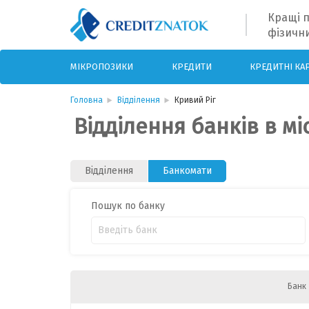
Кращі п
фізични
МІКРОПОЗИКИ
КРЕДИТИ
КРЕДИТНІ КА
Головна
Відділення
Кривий Ріг
Відділення банків в мі
Відділення
Банкомати
Пошук по банку
Банк