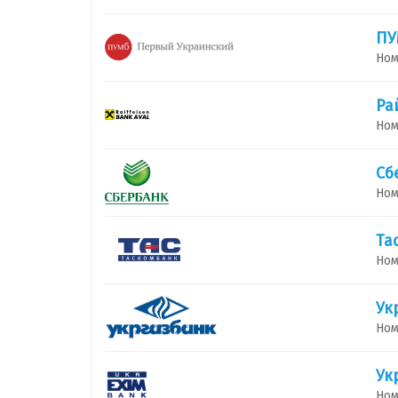
ПУ
Ном
Ра
Ном
Сб
Ном
Та
Ном
Ук
Ном
Ук
Ном