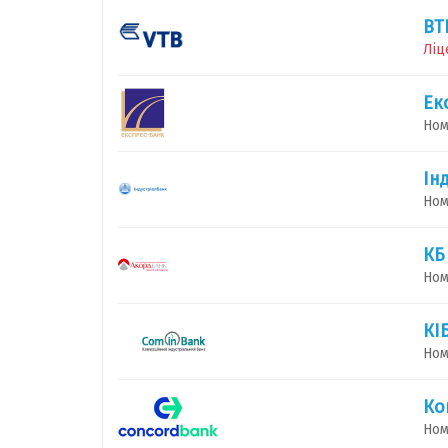
ВТ
Ліц
Ек
Ном
Ін
Ном
КБ
Ном
КІ
Ном
Ко
Ном