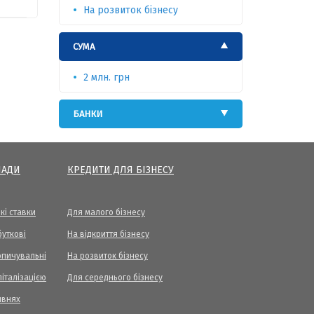
На розвиток бізнесу
СУМА
2 млн. грн
БАНКИ
ЛАДИ
КРЕДИТИ ДЛЯ БІЗНЕСУ
кі ставки
Для малого бізнесу
уткові
На відкриття бізнесу
опичувальні
На розвиток бізнесу
піталізацією
Для середнього бізнесу
ивнях