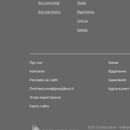
Без відсотків
Львів
Без паспорта
Маріуполь
Одеса
Харків
Про нас
Банки
Контакти
Відділення
Реклама на сайті
Банкомати
Політика конфіденційності
Курси валют
Угода користувача
Карта сайту
2020 Creditznatok - інфо