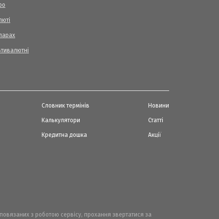
ро
люті
ларах
ьтивалютні
Словник термінів
Новини
Калькулятори
Статті
Кредитна дошка
Акції
, повязаних з роботою сервісу, прохання звертатися за