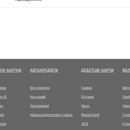
ТНІ КАРТКИ
АВТОКРЕДИТИ
ДЕБЕТОВІ КАРТИ
ВК
вкою
Без довідок
Гривні
Висо
ю КІ
На новий
Долари
Приб
во
На вживані
Євро
Нак
ard
Низька відсоткова ставка
MasterCard
З ка
мови
VISA
У гр