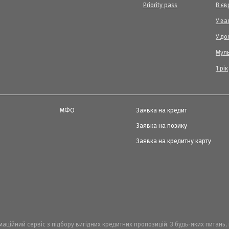
Priority pass
В єв
У ва
У до
Мул
1 рік
МФО
Заявка на кредит
Заявка на позику
Заявка на кредитну карту
рмаційний сервіс з підбору вигідних кредитних пропозицій. З будь-яких питань