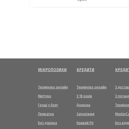
МІКРОПОЗИКИ
КРЕДИТИ
КРЕДИ
Терміново онлайн
Терміново онлайн
З доста
Миттєво
З 18 років
З погано
Гроші у борг
Донецьк
Терміно
Приватна
Запоріжжя
МasterC
Без дзвінка
Кривий Ріг
Без від