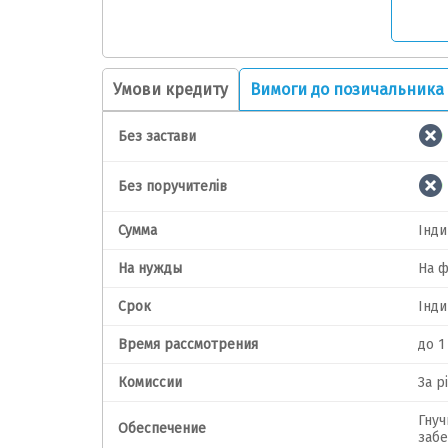
Умови кредиту
Вимоги до позичальника
Без застави
Без поручителів
Сумма
Інди
На нужды
На ф
Срок
Інди
Время рассмотрения
до 1
Комиссии
За р
Гнуч
Обеспечение
заб