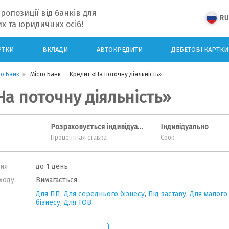
ропозиції від банків для
RU
х та юридичних осіб!
РТКИ
ВКЛАДИ
АВТОКРЕДИТИ
ДЕБЕТОВІ КАРТКИ
то Банк
Мiсто Банк — Кредит «На поточну діяльність»
На поточну діяльність»
Розраховується індивідуально
Індивідуально
Процентная ставка
Срок
ия
до 1 день
ходу
Вимагається
Для ПП
,
Для середнього бізнесу
,
Під заставу
,
Для малого
бізнесу
,
Для ТОВ