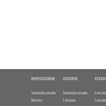
МІКРОПОЗИКИ
КРЕДИТИ
КРЕДИ
Терміново онлайн
Терміново онлайн
З доста
Миттєво
З 18 років
З погано