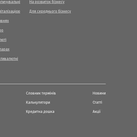
опичувальні
На розвиток бізнесу
піталізацією
Для середнього бізнесу
ивнях
ро
люті
ларах
ьтивалютні
Словник термінів
Новини
Калькулятори
Статті
Кредитна дошка
Акції