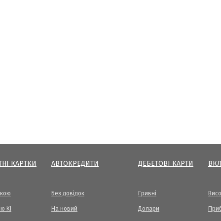
ТНІ КАРТКИ
АВТОКРЕДИТИ
ДЕБЕТОВІ КАРТИ
ВК
вкою
Без довідок
Гривні
Висо
ю КІ
На новий
Долари
Приб