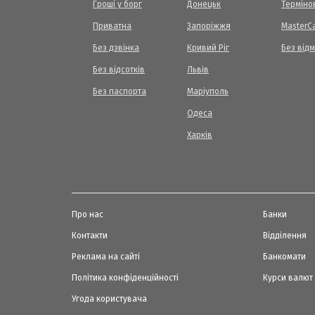
Гроші у борг
Донецьк
Терміно
Приватна
Запоріжжя
МasterC
Без дзвінка
Кривий Ріг
Без від
Без відсотків
Львів
Без паспорта
Маріуполь
Одеса
Харків
Про нас
Банки
Контакти
Відділення
Реклама на сайті
Банкомати
Політика конфіденційності
Курси валют
Угода користувача