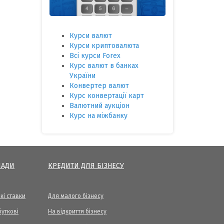
Курси валют
Курси криптовалюта
Всі курси Forex
Курс валют в банках
України
Конвертер валют
Курс конвертації карт
Валютний аукціон
Курс на міжбанку
ЛАДИ
КРЕДИТИ ДЛЯ БІЗНЕСУ
кі ставки
Для малого бізнесу
уткові
На відкриття бізнесу