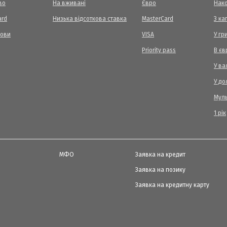
во
На вживані
Євро
Нак
ard
Низька відсоткова ставка
MasterCard
З ка
мови
VISA
У гр
Priority pass
В єв
У ва
У до
Мул
1 рік
МФО
Заявка на кредит
Заявка на позику
Заявка на кредитну карту