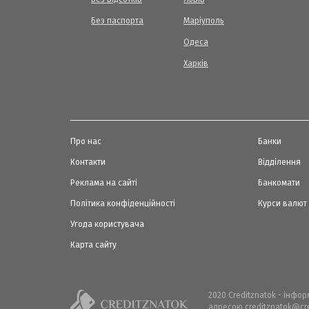
Без паспорта
Маріуполь
Одеса
Харків
Про нас
Банки
Контакти
Відділення
Реклама на сайті
Банкомати
Політика конфіденційності
Курси валют
Угода користувача
Карта сайту
2020 Creditznatok - інфо
адресою creditznatok@cre