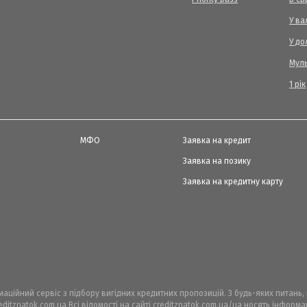
У ва
У до
Мул
1 рік
МФО
Заявка на кредит
Заявка на позику
Заявка на кредитну карту
рмаційний сервіс з підбору вигідних кредитних пропозицій. З будь-яких питань
ditznatok.com.ua Всі відомості на сайті creditznatok.com.ua/ua носять інфор