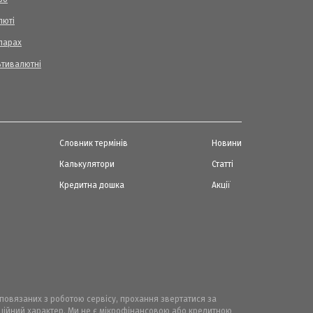
люті
ларах
ьтивалютні
Словник термінів
Новини
Калькулятори
Статті
Кредитна дошка
Акції
, повязаних з роботою сервісу, прохання звертатися за
маційний характер. Ми не є мікрофінансовою або кредитною