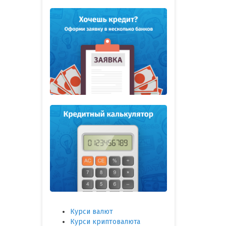
Курси валют
Курси криптовалюта