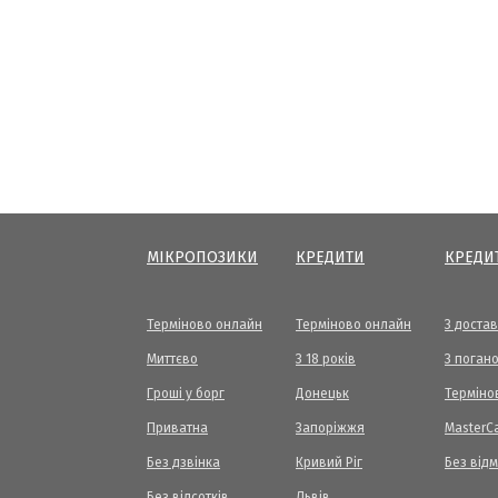
МІКРОПОЗИКИ
КРЕДИТИ
КРЕДИ
Терміново онлайн
Терміново онлайн
З доста
Миттєво
З 18 років
З погано
Гроші у борг
Донецьк
Терміно
Приватна
Запоріжжя
МasterC
Без дзвінка
Кривий Ріг
Без від
Без відсотків
Львів