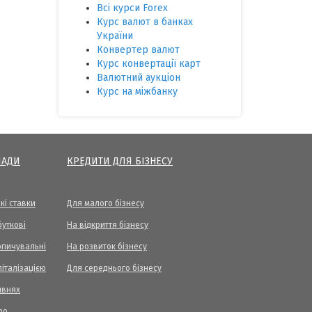
Всі курси Forex
Курс валют в банках
України
Конвертер валют
Курс конвертації карт
Валютний аукціон
Курс на міжбанку
ЛАДИ
КРЕДИТИ ДЛЯ БІЗНЕСУ
кі ставки
Для малого бізнесу
уткові
На відкриття бізнесу
опичувальні
На розвиток бізнесу
піталізацією
Для середнього бізнесу
ивнях
ро