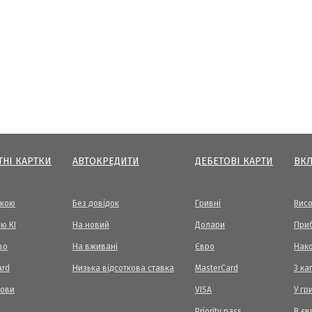
ТНІ КАРТКИ
АВТОКРЕДИТИ
ДЕБЕТОВІ КАРТИ
ВК
вкою
Без довідок
Гривні
Висо
ю КІ
На новий
Долари
Приб
во
На вживані
Євро
Нак
ard
Низька відсоткова ставка
MasterCard
З ка
мови
VISA
У гр
Priority pass
В єв