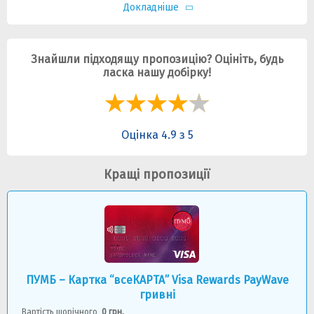
Докладніше
Знайшли підходящу пропозицію? Оцініть, будь
ласка нашу добірку!
Оцінка 4.9 з 5
Кращі пропозиції
ПУМБ – Картка “всеКАРТА” Visa Rewards PayWave
гривні
Вартість щорічного
0 грн.