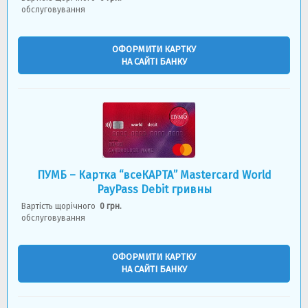
обслуговування
ОФОРМИТИ КАРТКУ
НА САЙТІ БАНКУ
ПУМБ – Картка “всеКАРТА” Mastercard World
PayPass Debit гривны
Вартість щорічного
0 грн.
обслуговування
ОФОРМИТИ КАРТКУ
НА САЙТІ БАНКУ