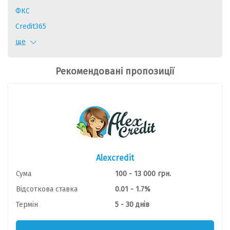
ФКС
Credit365
Miloan
ще
CashMe
Рекомендовані пропозиції
КФ
MyCredit
gloriaFin
Ccloan
Бистрозайм
eCredit
Alexcredit
KLT Credit
Сума
100 - 13 000 грн.
Відсоткова ставка
0.01 - 1.7%
Термін
5 - 30 днів