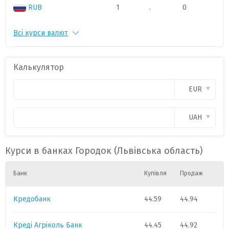
RUB
1
.
0
Всі курси валют
USD
1
44.45
0
CAD
1
28.5
0
Калькулятор
CHF
1
46.
0
EUR
GBP
1
52.2
0
UAH
Курси в банках Городок (Львівська область)
Банк
Купівля
Продаж
Кредобанк
44.59
44.94
Креді Агріколь Банк
44.45
44.92