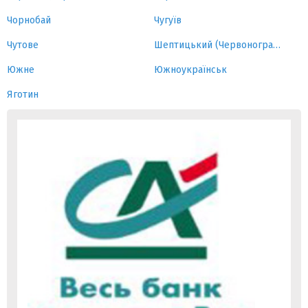
Чорнобай
Чугуїв
Чутове
Шептицький (Червоноград)
Южне
Южноукраїнськ
Яготин