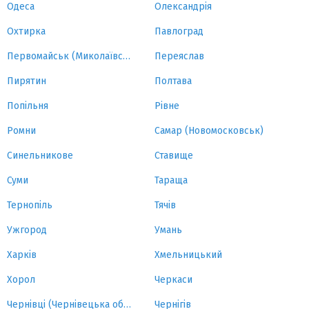
Одеса
Олександрія
Охтирка
Павлоград
Первомайськ (Миколаївська область)
Переяслав
Пирятин
Полтава
Попільня
Рівне
Ромни
Самар (Новомосковськ)
Синельникове
Ставище
Суми
Тараща
Тернопіль
Тячів
Ужгород
Умань
Харків
Хмельницький
Хорол
Черкаси
Чернівці (Чернівецька область)
Чернігів