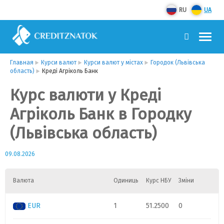
RU
UA
Главная
Курси валют
Курси валют у містах
Городок (Львівська
область)
Креді Агріколь Банк
Курс валюти у Креді
Агріколь Банк в Городку
(Львівська область)
09.08.2026
Валюта
Одиниць
Курс НБУ
Зміни
EUR
1
51.2500
0