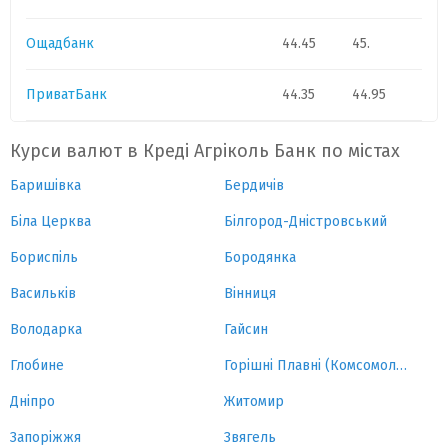
Ощадбанк
44.45
45.
ПриватБанк
44.35
44.95
Курси валют в Креді Агріколь Банк по містах
Баришівка
Бердичів
Біла Церква
Білгород-Дністровський
Бориспіль
Бородянка
Васильків
Вінниця
Володарка
Гайсин
Глобине
Горішні Плавні (Комсомольськ)
Дніпро
Житомир
Запоріжжя
Звягель