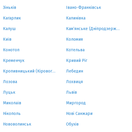
Зіньків
Івано-Франківськ
Кагарлик
Калинівка
Калуш
Кам’янське (Дніпродзержинськ)
Київ
Коломия
Конотоп
Котельва
Кременчук
Кривий Ріг
Кропивницький (Кіровоград)
Лебедин
Лозова
Лохвиця
Луцьк
Львів
Миколаїв
Миргород
Нікополь
Нові Санжари
Нововолинськ
Обухів