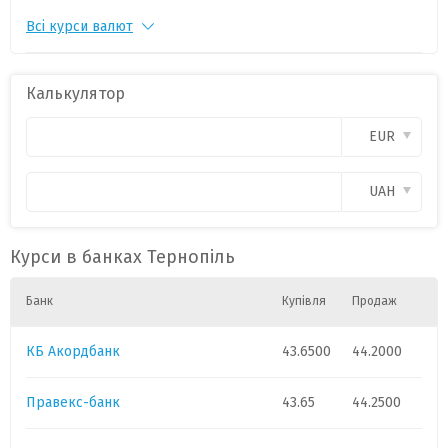
Всі курси валют
AUD
1
29.35
0
CAD
1
31.
0
Калькулятор
CHF
1
55.
0
EUR
DKK
1
.
0
UAH
GBP
1
57.75
0
Курси в банках Тернопіль
HUF
1
.
0
Банк
Купівля
Продаж
JPY
1
.
0
КБ Акордбанк
43.6500
44.2000
NOK
1
.
0
Правекс-банк
43.65
44.2500
SEK
1
.
0