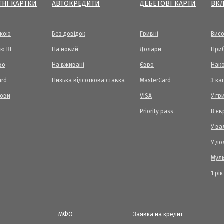
ТНІ КАРТКИ
АВТОКРЕДИТИ
ДЕБЕТОВІ КАРТИ
ВК
вкою
Без довідок
Гривні
Висо
ю КІ
На новий
Долари
Приб
во
На вживані
Євро
Нак
ard
Низька відсоткова ставка
MasterCard
З ка
мови
VISA
У гр
Priority pass
В єв
У ва
У до
Мул
1 рік
МФО
Заявка на кредит