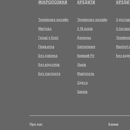
МІКРОПОЗИКИ
КРЕДИТИ
КРЕДИ
Терміново онлайн
Терміново онлайн
З доста
Миттєво
З 18 років
З погано
Гроші у борг
Донецьк
Терміно
Приватна
Запоріжжя
МasterC
Без дзвінка
Кривий Ріг
Без від
Без відсотків
Львів
Без паспорта
Маріуполь
Одеса
Харків
Про нас
Банки