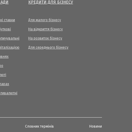
ЛАДИ
КРЕДИТИ ДЛЯ БІЗНЕСУ
кі ставки
Для малого бізнесу
уткові
На відкриття бізнесу
опичувальні
На розвиток бізнесу
піталізацією
Для середнього бізнесу
ивнях
ро
люті
ларах
ьтивалютні
Словник термінів
Новини