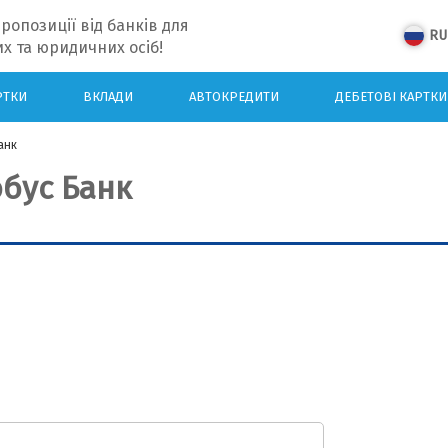
ропозиції від банків для
RU
х та юридичних осіб!
РТКИ
ВКЛАДИ
АВТОКРЕДИТИ
ДЕБЕТОВІ КАРТКИ
анк
обус Банк