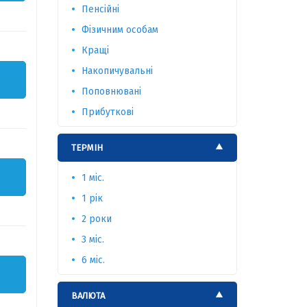
Пенсійні
Фізичним особам
Кращі
Накопичувальні
Поповнювані
Прибуткові
ТЕРМІН
1 міс.
1 рік
2 роки
3 міс.
6 міс.
ВАЛЮТА