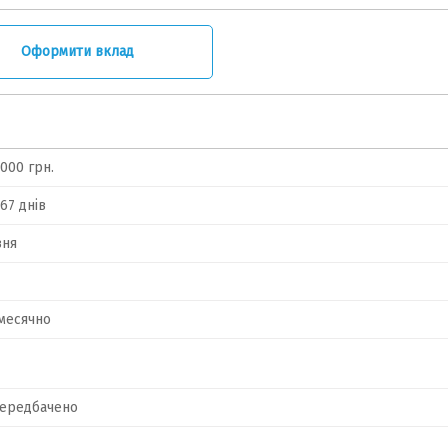
Оформити вклад
1000 грн.
367 днів
вня
месячно
передбачено