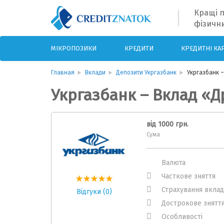
Кращі п
фізични
МІКРОПОЗИКИ
КРЕДИТИ
КРЕДИТНІ КА
Главная
Вклади
Депозити Укргазбанк
Укргазбанк –
Укргазбанк – Вклад «Д
від 1000 грн.
Сума
Валюта
Часткове зняття
Страхування вклад
Відгуки (0)
Дострокове знятт
Особливості