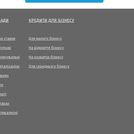
ЛАДИ
КРЕДИТИ ДЛЯ БІЗНЕСУ
кі ставки
Для малого бізнесу
уткові
На відкриття бізнесу
опичувальні
На розвиток бізнесу
піталізацією
Для середнього бізнесу
ивнях
ро
люті
ларах
ьтивалютні