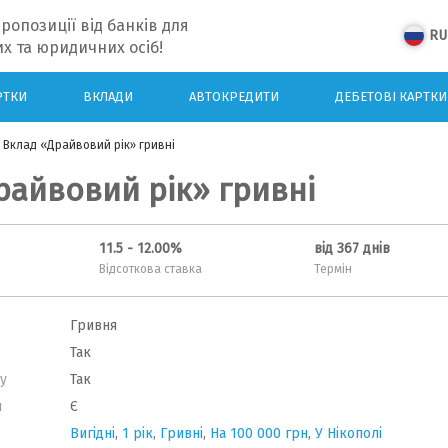
ропозиції від банків для
RU
х та юридичних осіб!
РТКИ
ВКЛАДИ
АВТОКРЕДИТИ
ДЕБЕТОВІ КАРТКИ
 Вклад «Драйвовий рік» гривні
райвовий рік» гривні
11.5 - 12.00%
від 367 днів
Відсоткова ставка
Термін
Гривня
Так
у
Так
я
Є
Вигідні
,
1 рік
,
Гривні
,
На 100 000 грн
,
У Нікополі