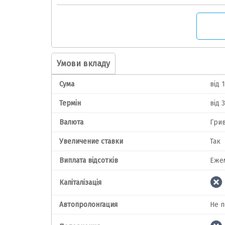
Умови вкладу
Сума
від 
Термін
від 
Валюта
Гри
Увеличение ставки
Так
Виплата відсотків
Еже
Капіталізація
Автопролонгация
Не 