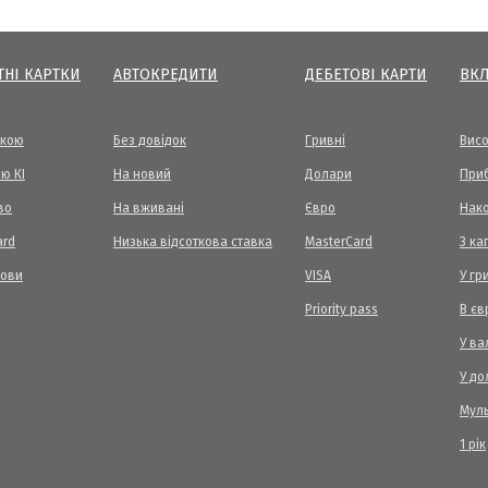
ТНІ КАРТКИ
АВТОКРЕДИТИ
ДЕБЕТОВІ КАРТИ
ВК
вкою
Без довідок
Гривні
Висо
ю КІ
На новий
Долари
Приб
во
На вживані
Євро
Нак
ard
Низька відсоткова ставка
MasterCard
З ка
мови
VISA
У гр
Priority pass
В єв
У ва
У до
Мул
1 рік