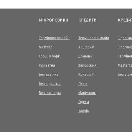
МІКРОПОЗИКИ
КРЕДИТИ
КРЕДИ
Терміново онлайн
Терміново онлайн
З доста
Миттєво
З 18 років
З погано
Гроші у борг
Донецьк
Терміно
Приватна
Запоріжжя
МasterC
Без дзвінка
Кривий Ріг
Без від
Без відсотків
Львів
Без паспорта
Маріуполь
Одеса
Харків